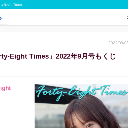
Eight Times」
2022/09/0
ty-Eight Times」2022年9月号もくじ
ght