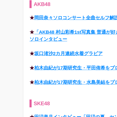
AKB48
★
岡田奈々ソロコンサート全曲セルフ解
★
「AKB48 村山彩希1st写真集 普通が
ソロインタビュー
★
坂口渚沙2カ月連続水着グラビア
★
柏木由紀が17期研究生・平田侑希をプ
★
柏木由紀が17期研究生・水島美結をプ
SKE48