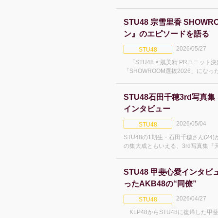
で開催。 アンコールの最後の曲が終わり、モニターに映像が映し
出さ
STU48 宗雪里香 SHO
ン』のエピソードを語る
2026/05/27
STU48
「STU48 × 肌美精 PRユニッ
「SHOWROOM選抜2026」になった
ビューが48Timesで実現。3月4日
く」のカップリング曲「檸檬とレモ
STU48石田千穂3rd写
インタビュー
2026/05/04
STU48
STU48の1期生・石田千穂さん(2
の集大成ともいえる、3rd写真集『
裏話から、卒業コンサート、そして
ラストインタビューが48Times
STU48 甲斐心愛インタビ
ったAKB48の“同僚”
2026/04/27
STU48
KLP48からSTU48に復帰した甲