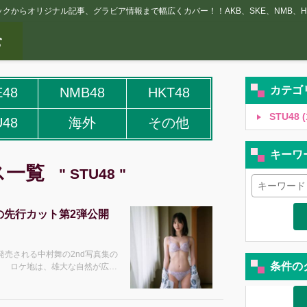
クからオリジナル記事、グラビア情報まで幅広くカバー！！AKB、SKE、NMB、HK
カテゴ
E48
NMB48
HKT48
STU48 (
U48
海外
その他
キーワ
ス一覧
" STU48 "
真集の先行カット第2弾公開
り発売される中村舞の2nd写真集の
条件の
が
らのぞく美しい背中や、スキー
ェリーカットなど、1st