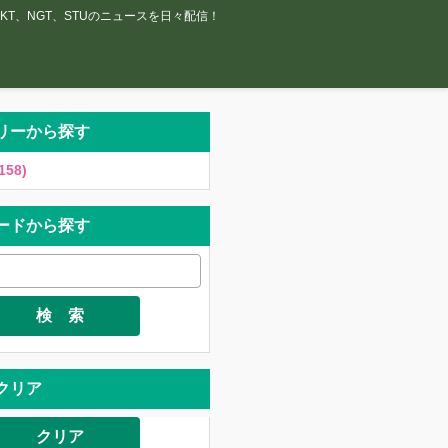
T、NGT、STUのニュースを日々配信！
リーから探す
158)
ードから探す
検 索
クリア
クリア