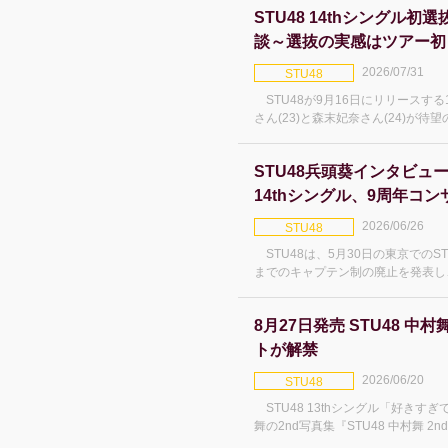
STU48 14thシングル初選
談～選抜の実感はツアー初
2026/07/31
STU48
STU48が9月16日にリリースする
さん(23)と森末妃奈さん(24)が
Kanadevia Hallで開催した結
から数カ月が経ち、現在の心境を語
STU48兵頭葵インタビュ
14thシングル、9周年コ
2026/06/26
STU48
STU48は、5月30日の東京でのS
までのキャプテン制の廃止を発表し
を目指して再出航した。48Times
ビュー。 キャプテン制がなく
8月27日発売 STU48 中
トが解禁
2026/06/20
STU48
STU48 13thシングル「好きす
舞の2nd写真集『STU48 中村舞 2
禁された。発売は、1st写真集からち