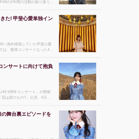
LP48の2年間の活動の振り返り
行天優莉奈、黒須遥香、山根涼羽)
望などを詳しく聞いた
てきた! 甲斐心愛単独イン
P48へ海外移籍していた甲斐心愛
mesでは、復帰コンサートなった4月
ert THE STU SHOW 〜
年コンサートに向けて抱負
U48 9周年コンサート」が開催
「花は誰のもの?」公演、4日は
」と中村舞プロデュースの「Fresh
異なるコンセプトの
発表の舞台裏エピソードを