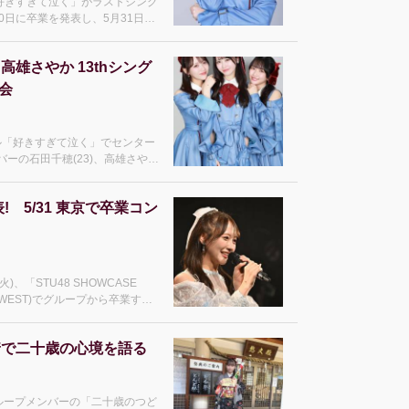
ル「好きすぎて泣く」がラストシング
10日に卒業を発表し、5月31日に
imesで先日公開された「石田千
は、石田千穂に卒業に
高雄さやか 13thシング
会
ングル「好きすぎて泣く」でセンター
バーの石田千穂(23)、高雄さやか
れた。2月11日に神奈川・ラゾーナ川
も公開され、発
! 5/31 東京で卒業コン
火)、「STU48 SHOWCASE
fy O-WEST)でグループから卒業する
着で二十歳の心境を語る
グループメンバーの「二十歳のつど