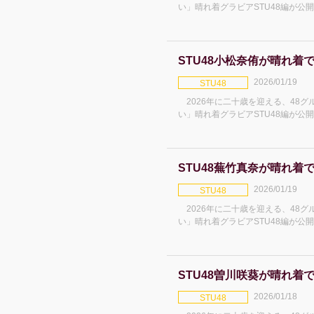
い」晴れ着グラビアSTU48編が公
着を紹介。 田中奈菜子(たなか・ななこ) 2006年1月27日生まれ
大阪府出身 STU4
STU48小松奈侑が晴れ着
2026/01/19
STU48
2026年に二十歳を迎える、48
い」晴れ着グラビアSTU48編が公
を紹介。 小松奈侑(こまつ・なゆ) 2005年12月8日生まれ 福岡県
出身 STU48 4期研究生
STU48蕪竹真奈が晴れ着
2026/01/19
STU48
2026年に二十歳を迎える、48
い」晴れ着グラビアSTU48編が公
を紹介。 蕪竹真奈(かぶたけ・まな) 2005年4月4日生まれ 岡山県
出身 STU48 4期研究生
STU48曽川咲葵が晴れ着
2026/01/18
STU48