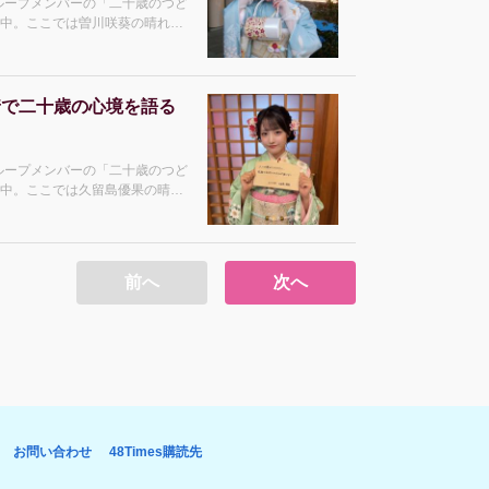
グループメンバーの「二十歳のつど
開中。ここでは曽川咲葵の晴れ着
れ着を選ん
着で二十歳の心境を語る
グループメンバーの「二十歳のつど
開中。ここでは久留島優果の晴れ
 STU48 2.5期生 ――
前へ
次へ
お問い合わせ
48Times購読先