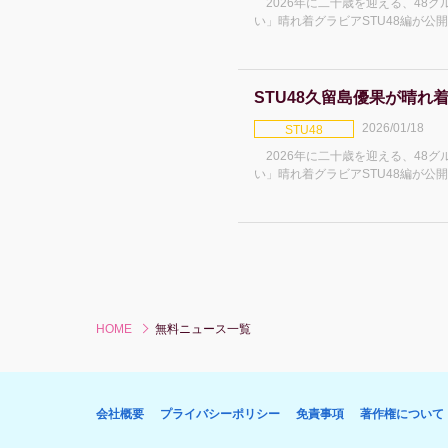
2026年に二十歳を迎える、48
い」晴れ着グラビアSTU48編が公
を紹介。 曽川咲葵(そがわ・さき) 2005年8月19日生まれ 山口県
出身 STU48 3期生 ――晴
STU48久留島優果が晴れ
2026/01/18
STU48
2026年に二十歳を迎える、48
い」晴れ着グラビアSTU48編が公
着を紹介。 久留島優果(くるしま・ゆうか) 2005年9月24日生ま
れ 広島県出身
HOME
無料ニュース一覧
会社概要
プライバシーポリシー
免責事項
著作権について