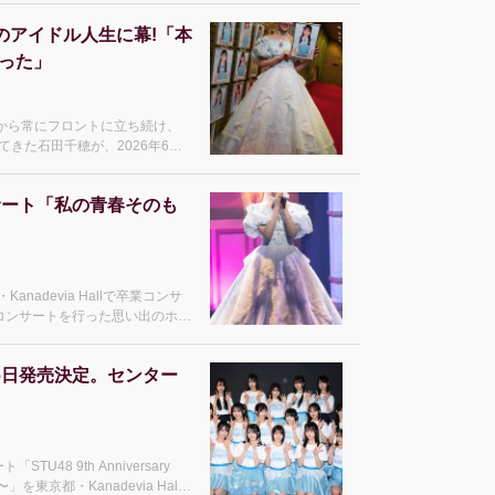
が広が
6日のアイドル人生に幕!「本
った」
初から常にフロントに立ち続け、
きた石田千穂が、2026年6月7
的ホールにて「花は誰のもの?」
公演を行った。 石田は2017年3月、15歳で
サート「私の青春そのも
nadevia Hallで卒業コンサ
コンサートを行った思い出のホー
全て出し切った。 懐かし
岡田奈々がサプラ
月16日発売決定。センター
U48 9th Anniversary
ng〜」を東京都・Kanadevia Hall