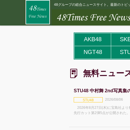
48グループの総合ニュースサイト。最新のトピッ
AKB48
SK
NGT48
ST
無料ニュー
STU48 中村舞 2nd写
2026/08/06
STU48
2026年8月27日(木)に宝島社よ
先行カット第2弾5点が公開された。 ロケ地は、雄大な自然が広
る北海道。温泉宿で見せる浴衣姿か
ウェアから一転、ドキッとするランジ