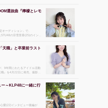
WROOM選抜曲『檸檬とレモ
ト決定オーディション」で、
STU48の宗雪里香(25)のインタ
発売13thシングル「好きすぎて泣
ン」を歌唱。楽曲
真集「天職」と卒業前ラスト
4)が、9年間にわたるアイドル活動
天職』を4月22日に発売。撮影の
後輩たちへの思いまでを語った
で公開された。ここでは写真集に
ュー～KLP48に一緒に行
斐心愛(22)インタビュー後編が