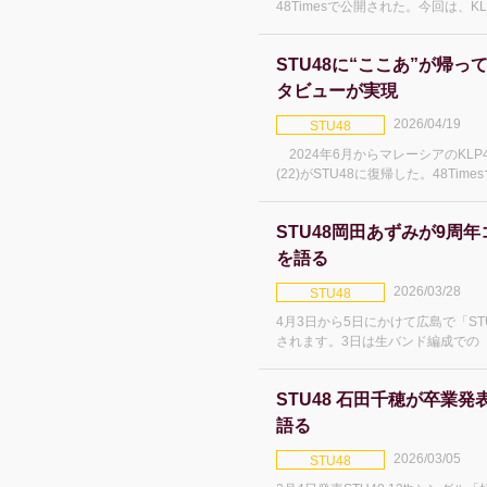
48Timesで公開された。今回は、K
と、一緒に移籍したAKB48の3人(
との絆、2nd写真集や、今後の野
STU48に“ここあ”が帰っ
タビューが実現
2026/04/19
STU48
2024年6月からマレーシアのKL
(22)がSTU48に復帰した。48Ti
5日「STU48 9th Anniversary Conc
Horizon〜」を振
STU48岡田あずみが9周
を語る
2026/03/28
STU48
4月3日から5日にかけて広島で「ST
されます。3日は生バンド編成での
中村舞ソロコンサート「My Story
Concert」、そして5日は昼夜で
STU48 石田千穂が卒業
語る
2026/03/05
STU48