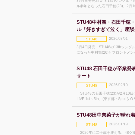
3月4日発売STU48 13thシング
ル参加となった石田千穂(23)、2月
東京で卒業コンサートを行う。48T
穂×中村舞×高雄さやか座談会」で
STU48中村舞・石田千穂・
ル「好きすぎて泣く」座談
2026/03/01
STU48
3月4日発売・STU48の13thシ
になった中村舞(26)とフロントメン
(27)の対談が48Timesで公開さ
崎で初披露し、ミュージックビデオ
STU48 石田千穂が卒業発表
サート
2026/02/10
STU48
STU48の石田千穂(23)が2月10日(
LIVE!1st～5th」(東京都・Spoti
ことを発表した。 石田は2017年にSTU48 1期生として加入し、デ
ビューシング
STU48田中奈菜子が晴れ
2026/01/19
STU48
2026年に二十歳を迎える、48