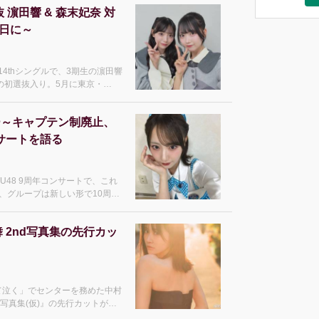
抜 濵田響 & 森末妃奈 対
日に～
14thシングルで、3期生の濵田響
待望の初選抜入り。5月に東京・
成9周年コンサートでのサプライズ発表
り合った記事が
ー～キャプテン制廃止、
ンサートを語る
TU48 9周年コンサートで、これ
、グループは新しい形で10周年
では、1期生の兵頭葵に直撃インタ
なった受け止め、変化や
村舞 2nd写真集の先行カッ
ぎて泣く」でセンターを務めた中村
nd写真集(仮)』の先行カットが解
ょうど2年となる2026年8月27