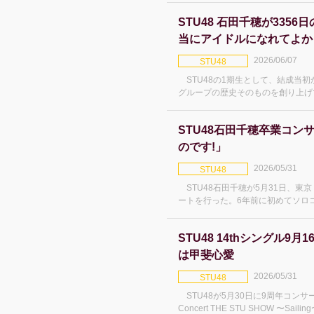
日(木)。 ロケ地は、雄大な自然
STU48 石田千穂が335
当にアイドルになれてよか
2026/06/07
STU48
STU48の1期生として、結成当
グループの歴史そのものを創り上げて
日(日)、広島県民文化センター多目
石田千穂卒業
STU48石田千穂卒業コン
のです!」
2026/05/31
STU48
STU48石田千穂が5月31日、東京・Ka
ートを行った。6年前に初めてソロ
ルで、全36曲を披露。9年間の集大成を
い仲間も集まった。初代キャプテン
STU48 14thシングル9
は甲斐心愛
2026/05/31
STU48
STU48が5月30日に9周年コンサート「ST
Concert THE STU SHOW 〜Saili