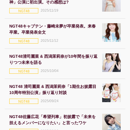
神」公演に初出演。その感想は?
2025/11/19
NGT48
NGT48キャプテン・藤崎未夢が卒業発表。来春
卒業。卒業発表全文
2025/11/12
NGT48
NGT48清司麗菜 & 西潟茉莉奈が10年間を振り返
りつつ未来を語る
2025/10/04
NGT48
NGT48 清司麗菜 & 西潟茉莉奈「1期生お披露目
10周年特別公演」振り返り対談
2025/09/24
NGT48
NGT48佐藤広花「希望列車」初披露で「未来を
担えるメンバーになりたい」と言ったワケ