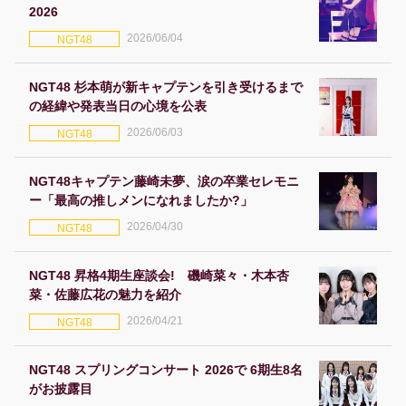
2026
2026/06/04
NGT48
NGT48 杉本萌が新キャプテンを引き受けるまで
の経緯や発表当日の心境を公表
2026/06/03
NGT48
NGT48キャプテン藤崎未夢、涙の卒業セレモニ
ー「最高の推しメンになれましたか?」
2026/04/30
NGT48
NGT48 昇格4期生座談会! 磯崎菜々・木本杏
菜・佐藤広花の魅力を紹介
2026/04/21
NGT48
NGT48 スプリングコンサート 2026で 6期生8名
がお披露目