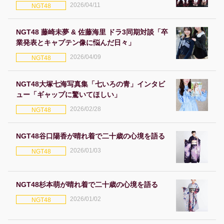
2026/04/11
NGT48
NGT48 藤崎未夢 & 佐藤海里 ドラ3同期対談「卒
業発表とキャプテン像に悩んだ日々」
2026/04/09
NGT48
NGT48大塚七海写真集「七いろの青」インタビ
ュー「ギャップに驚いてほしい」
2026/02/28
NGT48
NGT48谷口陽香が晴れ着で二十歳の心境を語る
2026/01/03
NGT48
NGT48杉本萌が晴れ着で二十歳の心境を語る
2026/01/02
NGT48