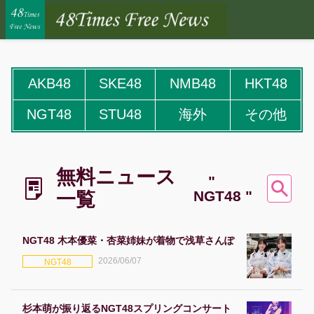
AKB48
SKE48
NMB48
HKT48
NGT48
STU48
海外
その他
無料ニュース
"
NGT48 "
一覧
NGT48 木本優菜・杏菜姉妹が着物で浅草さんぽ
2026/06/07
NGT48
杉本萌が振り返るNGT48スプリングコンサート