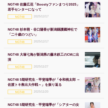
NGT48 佐藤広花「Boostyファンまつり2025」
若手センターになって
2025/12/17
NGT48
NGT48 杉本萌・⾕⼝陽⾹が新潟縣護國神社で
「⼆⼗歳のつどい」
2025/12/17
NGT48
NGT48 大塚七海が新潟県の藤木鉄工のCMに出
演
2025/11/27
NGT48
NGT48 5期研究生・甲斐瑞季が「令和桃太郎 ～
佐渡トキ救出大作戦～」を振り返る
2025/11/20
NGT48
NGT48 5期研究生・甲斐瑞季が「シアターの女