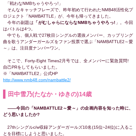
「戦わなNMBちゃうやろっ!」
そんなキャッチフレーズで、昨年初めて行われたNMB48活性化プ
ロジェクト「NAMBATTLE」が、今年も帰ってきました。
今年の副題は
「がむしゃらにならなNMBちゃうやろっ!
」。今回
はバトルは4つ。
中でも、個人戦で27枚目シングルの選抜メンバー、カップリング
曲を歌うアンダーガールズをファン投票で選ぶ「NAMBATTLE2～愛
～」は、注目度ナンバーワン。
そこで、Forty-Eight Times2月号では、全メンバーに緊急質問!
自己PRをしてもらいました。
※「NAMBATTLE2」公式HP
http://www.nmb48.com/nambattle2/
田中雪乃(たなか・ゆきの)14歳
――今回の「NAMBATTLE2～愛～」の企画内容を知った時に、
どう思いましたか?
27thシングルc/w収録アンダーガールズ10名(15位~24位)に入るこ
とを目標にしようと思いました。