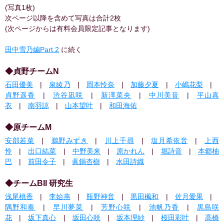
(写真1枚)
次ページ以降を含めて写真は合計2枚
(次ページからは有料会員限定記事となります)
田中雪乃編Part.2
に続く
◆貞野チームN
石田優美
|
泉綾乃
|
岡本怜奈
|
加藤夕夏
|
小嶋花梨
|
貞野遥香
|
渋谷凪咲
|
新澤菜央
|
中川美音
|
平山真
衣
|
南羽諒
|
山本望叶
|
和田海佑
◆原チームM
安部若菜
|
鵜野みずき
|
川上千尋
|
塩月希依音
|
上西
怜
|
出口結菜
|
中野美来
|
原かれん
|
堀詩音
|
本郷柚
巴
|
前田令子
|
眞鍋杏樹
|
水田詩織
◆チームBII 研究生
浅尾桃香
|
李始燕
|
瓶野神音
|
黒田楓和
|
佐月愛果
|
隅野和奏
|
早川夢菜
|
芳野心咲
|
池帆乃香
|
黒島咲
花
|
坂下真心
|
坂田心咲
|
坂本理紗
|
桜田彩叶
|
高橋