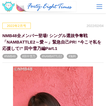
FAQ
費用とサービス
2022/02/04
2022年2月号
会員登録
ログイン
NMB48全メンバー登場! シングル選抜争奪戦
「NAMBATTLE2～愛～」緊急自己PR! “今こそ私を
応援して!” 田中雪乃編Part.1
#NMB48
#田中雪乃
#NAMBATTLE2
#無料