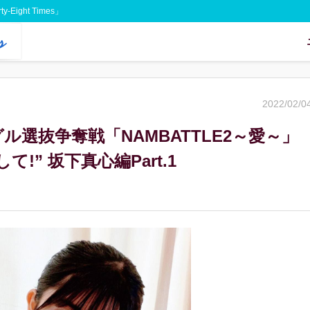
Eight Times」
2022/02/0
グル選抜争奪戦「NAMBATTLE2～愛～」
!” 坂下真心編Part.1