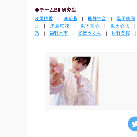
◆チームBII 研究生
浅尾桃香
|
李始燕
|
瓶野神音
|
黒田楓和
香
|
黒島咲花
|
坂下真心
|
坂田心咲
乃
|
福野杏実
|
松岡さくら
|
松野美桜