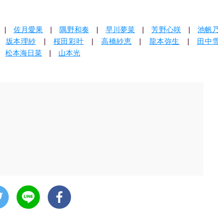
|
佐月愛果
|
隅野和奏
|
早川夢菜
|
芳野心咲
|
池帆
|
坂本理紗
|
桜田彩叶
|
高橋紗恵
|
龍本弥生
|
田中
|
松本海日菜
|
山本光