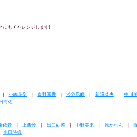
にもチャレンジします!
|
小嶋花梨
|
貞野遥香
|
渋谷凪咲
|
新澤菜央
|
中川
田海佑
希依音
|
上西怜
|
出口結菜
|
中野美来
|
原かれん
|
|
水田詩織