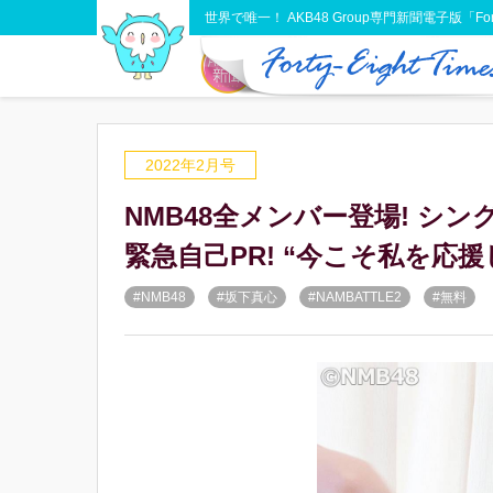
世界で唯一！ AKB48 Group専門新聞電子版「Forty-
2022年2月号
NMB48全メンバー登場! シン
緊急自己PR! “今こそ私を応援して
#NMB48
#坂下真心
#NAMBATTLE2
#無料