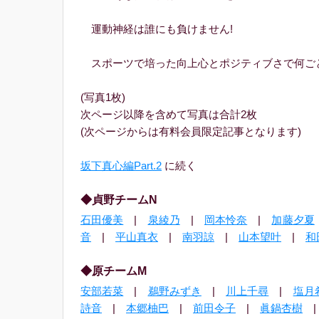
運動神経は誰にも負けません!
スポーツで培った向上心とポジティブさで何ごと
(写真1枚)
次ページ以降を含めて写真は合計2枚
(次ページからは有料会員限定記事となります)
坂下真心編Part.2
に続く
◆貞野チームN
石田優美
|
泉綾乃
|
岡本怜奈
|
加藤夕夏
音
|
平山真衣
|
南羽諒
|
山本望叶
|
和
◆原チームM
安部若菜
|
鵜野みずき
|
川上千尋
|
塩月
詩音
|
本郷柚巴
|
前田令子
|
眞鍋杏樹