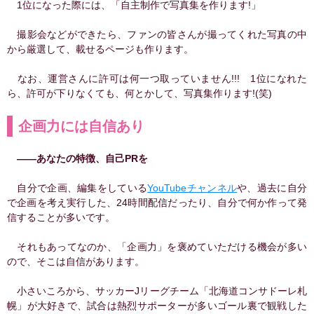
1位になった際には、「自主制作で写真集を作ります!」
撮影会などができたら、ファンの皆さんが撮ってくれた写真の中
から厳選して、載せるページも作ります。
なお、運営さんに許可は何一つ取っていません!!! 1位になれた
ら、許可が下りなくても、何とかして、写真集作ります!(笑)
企画力には自信あり
――あなたの特徴、自己PRを
自分で企画、編集をしている
YouTubeチャンネル
や、過去に自分
で企画を考え実行した、24時間配信だったり、自分で何か作って発
信することが多いです。
それもあってなのか、「企画力」を褒めていただける機会が多い
ので、そこは自信があります。
小さいころから、サッカーJリーグチーム「北海道コンサドーレ札
幌」が大好きで、試合は熱烈サポーターが多いゴール裏で観戦した