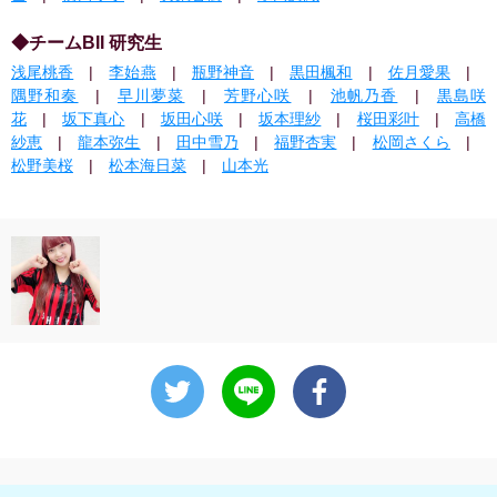
◆チームBII 研究生
浅尾桃香
|
李始燕
|
瓶野神音
|
黒田楓和
|
佐月愛果
|
隅野和奏
|
早川夢菜
|
芳野心咲
|
池帆乃香
|
黒島咲
花
|
坂下真心
|
坂田心咲
|
坂本理紗
|
桜田彩叶
|
高橋
紗恵
|
龍本弥生
|
田中雪乃
|
福野杏実
|
松岡さくら
|
松野美桜
|
松本海日菜
|
山本光