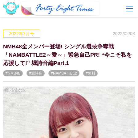
FAQ
費用とサービス
2022/02/03
2022年2月号
会員登録
ログイン
NMB48全メンバー登場! シングル選抜争奪戦
「NAMBATTLE2～愛～」緊急自己PR! “今こそ私を
応援して!” 堀詩音編Part.1
#NMB48
#堀詩音
#NAMBATTLE2
#無料