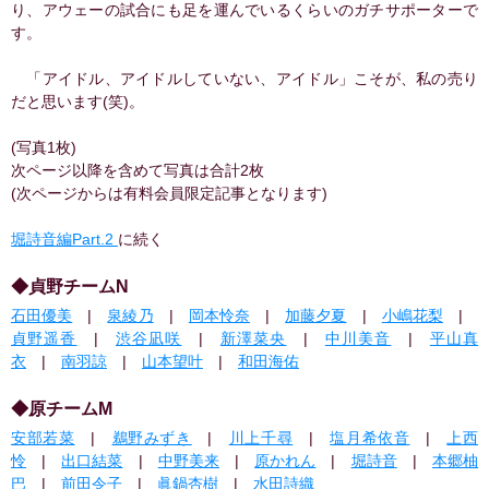
り、アウェーの試合にも足を運んでいるくらいのガチサポーターで
す。
「アイドル、アイドルしていない、アイドル」こそが、私の売り
だと思います(笑)。
(写真1枚)
次ページ以降を含めて写真は合計2枚
(次ページからは有料会員限定記事となります)
堀詩音編Part.2
に続く
◆貞野チームN
石田優美
|
泉綾乃
|
岡本怜奈
|
加藤夕夏
|
小嶋花梨
|
貞野遥香
|
渋谷凪咲
|
新澤菜央
|
中川美音
|
平山真
衣
|
南羽諒
|
山本望叶
|
和田海佑
◆原チームM
安部若菜
|
鵜野みずき
|
川上千尋
|
塩月希依音
|
上西
怜
|
出口結菜
|
中野美来
|
原かれん
|
堀詩音
|
本郷柚
巴
|
前田令子
|
眞鍋杏樹
|
水田詩織