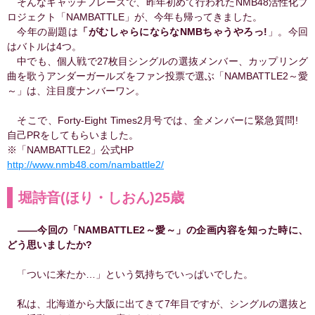
そんなキャッチフレーズで、昨年初めて行われたNMB48活性化プ
ロジェクト「NAMBATTLE」が、今年も帰ってきました。
今年の副題は
「がむしゃらにならなNMBちゃうやろっ!
」。今回
はバトルは4つ。
中でも、個人戦で27枚目シングルの選抜メンバー、カップリング
曲を歌うアンダーガールズをファン投票で選ぶ「NAMBATTLE2～愛
～」は、注目度ナンバーワン。
そこで、Forty-Eight Times2月号では、全メンバーに緊急質問!
自己PRをしてもらいました。
※「NAMBATTLE2」公式HP
http://www.nmb48.com/nambattle2/
堀詩音(ほり・しおん)25歳
――今回の「NAMBATTLE2～愛～」の企画内容を知った時に、
どう思いましたか?
「ついに来たか…」という気持ちでいっぱいでした。
私は、北海道から大阪に出てきて7年目ですが、シングルの選抜と