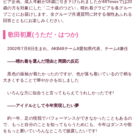
ビア企画。成人年齢が18歳に引き下げられましたが48Timesでは20
歳の方を対象にした「二十歳のつどい」晴れ着グラビアを各グルー
プごとにお届けします。全グループ共通質問に対する個性あふれる
回答とともにお楽しみください。
歌田初夏(うただ・はつか)
2002年7月8日生まれ、AKB48チーム8愛知県代表、チーム4兼任
――晴れ着を選んだ理由と周囲の反応
黒色の振袖が着たかったのですが、色が落ち着いているので柄を
大きくすることで華やかさを出しました
いろんな方に似合うと言ってもらえてうれしかったです!
――アイドルとして今年実現したい夢
約一年、足の怪我でパフォーマンスができなかったこともあるの
で、もっと自分のことを知ってもらうためにも、今年はダンスや歌
をもっと磨いていろんなところで披露したいです!