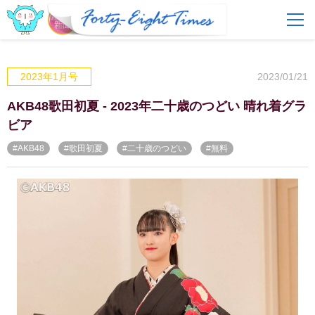
FAQ
費用とサービス
2023/01/21
2023年1月号
会員登録
ログイン
AKB48歌田初夏 - 2023年二十歳のつどい 晴れ着グラ
ビア
#AKB48
#歌田初夏
#二十歳のつどい
#無料