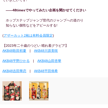
ていきたいです!
――48timesでやってみたい企画を聞かせてください
ホップステップジャンプ世代のジャンプへの道のり
知らない個性などをアピールする!
(
アザーカット2枚は有料会員限定
)
【2023年二十歳のつどい 晴れ着グラビア】
AKB48歌田初夏
|
AKB48川原美咲
AKB48平野ひかる
|
AKB48山田杏華
AKB48吉田華恋
|
AKB48平田侑希