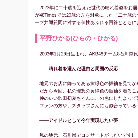
2023年に二十歳を迎えた世代の晴れ着姿をお届
が48Timesでは20歳の方を対象にした「二
ープ共通質問に対する個性あふれる回答とともに
平野ひかる(ひらの・ひかる)
2003年1月29日生まれ、AKB48チーム8石川県
――晴れ着を選んだ理由と周囲の反応
地元のお店に飾ってある黄緑色の振袖を見てから
だから今回、私の理想の黄緑色の振袖を着るこ
仲のいい歌田初夏ちゃんにこの色にしたよって言
ファンの方や、スタッフさんにも似合っているっ
――アイドルとして今年実現したい夢
私の地元、石川県でコンサートがしたいです!