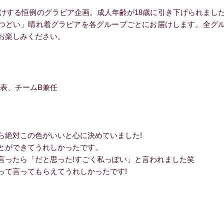
けする恒例のグラビア企画。成人年齢が18歳に引き下げられまし
十歳のつどい」晴れ着グラビアを各グループごとにお届けします。全グ
お楽しみください。
代表、チームB兼任
絶対この色がいいと心に決めていました!
とができてうれしかったです。
ったら「だと思った!すごく私っぽい」と言われました笑
て言ってもらえてうれしかったです!