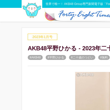
世界で唯一！ AKB48 Group専門新聞電子版「Forty-
2023年1月号
AKB48平野ひかる - 2023
#AKB48
#平野ひかる
#二十歳のつどい
#無料