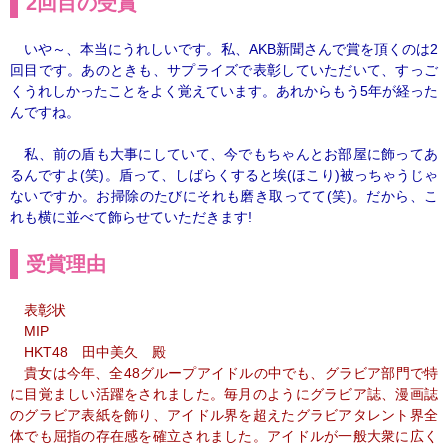
2回目の受賞
いや～、本当にうれしいです。私、AKB新聞さんで賞を頂くのは2
回目です。あのときも、サプライズで表彰していただいて、すっご
くうれしかったことをよく覚えています。あれからもう5年が経った
んですね。
私、前の盾も大事にしていて、今でもちゃんとお部屋に飾ってあ
るんですよ(笑)。盾って、しばらくすると埃(ほこり)被っちゃうじゃ
ないですか。お掃除のたびにそれも磨き取ってて(笑)。だから、こ
れも横に並べて飾らせていただきます!
受賞理由
表彰状
MIP
HKT48 田中美久 殿
貴女は今年、全48グループアイドルの中でも、グラビア部門で特
に目覚ましい活躍をされました。毎月のようにグラビア誌、漫画誌
のグラビア表紙を飾り、アイドル界を超えたグラビアタレント界全
体でも屈指の存在感を確立されました。アイドルが一般大衆に広く