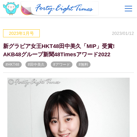
FAQ
費用とサービス
2023/01/12
2023年1月号
会員登録
ログイン
新グラビア女王HKT48田中美久「MIP」受賞!
AKB48グループ新聞48Timesアワード2022
#HKT48
#田中美久
#アワード
#無料