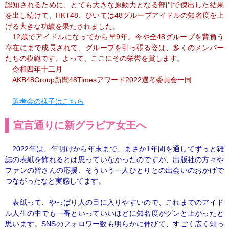
認知されるために、とても大きな原動力となる部門で傑出した結果
を出し続けて、HKT48、ひいては48グループアイドルの知名度を上
げる大きな功績を果たされました。
12歳でアイドルになってから早9年。今や全48グループを背負う
存在にまで成長されて、グループを引っ張る姿は、多くのメンバー
たちの模範です。よって、ここにその栄誉を賞します。
令和四年十二月
AKB48Group新聞48Timesアワード2022選考委員会一同
選考会の様子はこちら
宣言通りに新グラビア女王へ
2022年は、年明けから年末まで、まさか1年間を通してずっと雑
誌の表紙を飾れるとは思っていなかったのですが、出版社の方々や
ファンの皆さんの応援、そういう一人ひとりとの出会いのおかげで
つながったなと実感してます。
表紙って、やっぱり人の目に入りやすいので、これまでのアイド
ル人生の中でも一番といっていいほどに知名度がグンと上がったと
思います。SNSのフォロワー数も明らかに伸びて、すごく広く知っ