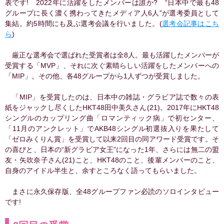
表です! 2022年に活躍をしたメンバーは誰か? “日本中で最も48
グループに長く濃く携わってきたメディア人6人”が選考委員として
集結。約5時間にも及ぶ選考会議を行いました。(
選考会記事はこち
ら
)
厳正な選考会で選ばれた受賞者は全8人。最も活躍したメンバーが
受賞する「MVP」、それに次ぐ素晴らしい活躍をしたメンバーへの
「MIP」。その他、各48グループから1人ずつが受賞しました。
「MIP」を受賞したのは、日本中の雑誌・グラビア誌で数々の表
紙をジャックし尽くしたHKT48田中美久さん(21)。2017年にHKT48
シングルのカップリング曲「ロマンティック病」で初センター、
「11月のアンクレット」でAKB48シングル初選抜入りを果たして
「ゼロみくりん賞」を受賞して以来2回目の同アワード受賞です。そ
の喜びと、日本の“新グラビア女王”になった1年、さらには無二の盟
友・矢吹奈子さん(21)こと、HKT48のこと、後輩メンバーのこと、
自身のアイドル半生と、余すところなく語ってもらいました。
まさに永久保存版、全48グループファン必読のソロインタビュー
です!