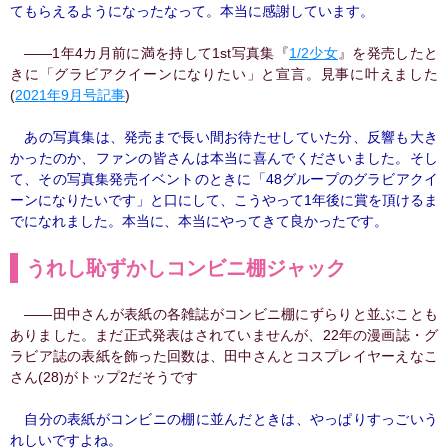
てもらえるようになったなって。本当に感謝しています。
――1年4カ月前に満を持して1st写真集『
1/2少女
』を発売したと
きに「グラビアクイーンになりたい」と宣言。見事に叶えました
(
2021年9月号記事
)
あの写真集は、発売まで長い間お待たせしていた分、反響も大き
かったのか、ファンの皆さんは本当に喜んでくださいました。そし
て、その写真集発売イベントのときに「48グループのグラビアクイ
ーンになりたいです」と口にして、こうやって1年後に賞を頂けるま
でになれました。本当に、本当にやってきて良かったです。
うれし恥ずかしコンビニ棚ジャック
――田中さんが表紙の各雑誌がコンビニ棚にずらりと並ぶことも
ありました。まだ正式発表はされていませんが、22年の漫画誌・グ
ラビア誌の表紙を飾った回数は、田中さんとコスプレイヤーえなこ
さん(28)がトップ2だそうです
自分の表紙がコンビニの棚に並んだときは、やっぱりすっごいう
れしいですよね。