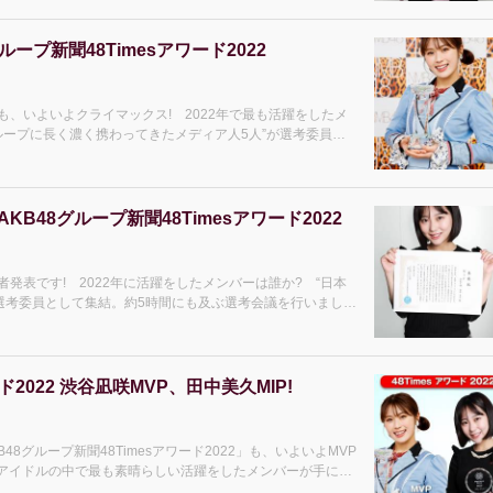
ループ新聞48Timesアワード2022
発表も、いよいよクライマックス! 2022年で最も活躍をしたメ
ループに長く濃く携わってきたメディア人5人”が選考委員と
KB48グループ新聞48Timesアワード2022
賞者発表です! 2022年に活躍をしたメンバーは誰か? “日本
が選考委員として集結。約5時間にも及ぶ選考会議を行いまし
2022 渋谷凪咲MVP、田中美久MIP!
8グループ新聞48Timesアワード2022」も、いよいよMVP