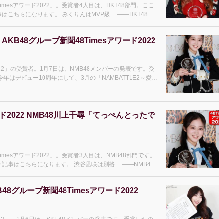
mesアワード2022」。受賞者4人目は、HKT48部門。ここ
りんはMVP級 ――HKT48で
KB48グループ新聞48Timesアワード2022
022」の受賞者。1月7日は、NMB48メンバーの発表です。受
年はデビュー10周年にして、3月の「NAMBATTLE2～愛
ド2022 NMB48川上千尋「てっぺんとったで
mesアワード2022」。受賞者3人目は、NMB48部門です。
す。 渋谷凪咲は別格 ――NMB48
8グループ新聞48Timesアワード2022