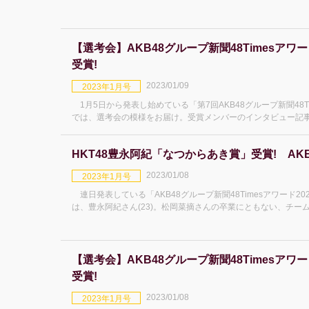
り、SNSではN
【選考会】AKB48グループ新聞48Timesアワー
受賞!
2023/01/09
2023年1月号
1月5日から発表し始めている「第7回AKB48グループ新聞48Ti
では、選考会の模様をお届け。受賞メンバーのインタビュー記事はこちらになります。 ―
ーを選ん
HKT48豊永阿紀「なつからあき賞」受賞! AKB4
2023/01/08
2023年1月号
連日発表している「AKB48グループ新聞48Timesアワード2
は、豊永阿紀さん(23)。松岡菜摘さんの卒業にともない、チ
事にも戸惑いなが
【選考会】AKB48グループ新聞48Timesアワー
受賞!
2023/01/08
2023年1月号