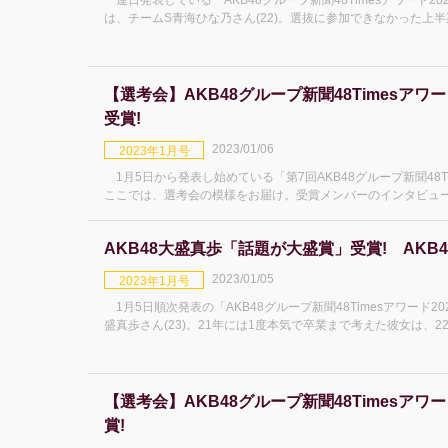
連日発表している「AKB48グループ新聞48Timesアワード2
は、チームS青海ひな乃さん(22)。選抜に参加できなかった上
を僕に」公演を成
【選考会】AKB48グループ新聞48Timesアワー
受賞!
2023/01/06
2023年1月号
1月5日から発表し始めている「第7回AKB48グループ新聞48Ti
ここでは、選考会の模様をお届け。受賞メンバーのインタビュー記事はこちらになりま
ンバーを
AKB48大盛真歩「話題が大盛賞」受賞! AKB48
2023/01/05
2023年1月号
1月5日順次発表の「AKB48グループ新聞48Timesアワード2
盛真歩さん(23)。21年には1度本気で卒業まで考えた彼女は
果、テレビバ
【選考会】AKB48グループ新聞48Timesアワー
賞!