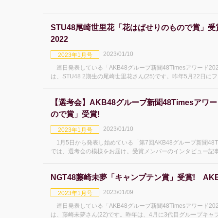
STU48尾崎世里花「花はぱせりのもので賞」受賞!
2022
2023/01/10
2023年1月号
連日発表している「AKB48グループ新聞48Timesアワード20
は、STU48 2期生の尾崎世里花さん(25)です。昨年5月22日
【選考会】AKB48グループ新聞48Timesアワー
ので賞」受賞!
2023/01/10
2023年1月号
1月5日から発表し始めている「第7回AKB48グループ新聞48Ti
では、選考会の模様をお届け。受賞メンバーのインタビュー記事はこちらになります。 舞Q
活躍
NGT48藤崎未夢「キャンプテン賞」受賞! AKB4
2023/01/09
2023年1月号
連日発表している「AKB48グループ新聞48Timesアワード2
は、藤崎未夢さん(22)です。昨年は、4月に3代目グループキ