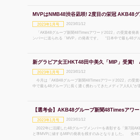
MVPはNMB48渋谷凪咲! 2度目の栄冠 AKB48グ
2023/01/12
2023年1月号
「AKB48グループ新聞48Timesアワード2022」の受賞者
ンバーに送られる「MVP」の発表です。 “日本中で最も48グ
して集結。約
新グラビア女王HKT48田中美久「MIP」受賞! A
2023/01/12
2023年1月号
今月は「AKB48グループ新聞48Timesアワード2022」の受
中で最も48グループに長く濃く携わってきたメディア人6人”
た。(選考会記事
【選考会】AKB48グループ新聞48Timesアワード
2023/01/12
2023年1月号
2022年に活躍した48グループメンバーを表彰する「第7回AKB4
と準MVPに値するMIPの発表を残すのみとなりました。 全48アイドルの中で最も素晴らしい活躍をしたメンバーが手にす
るM