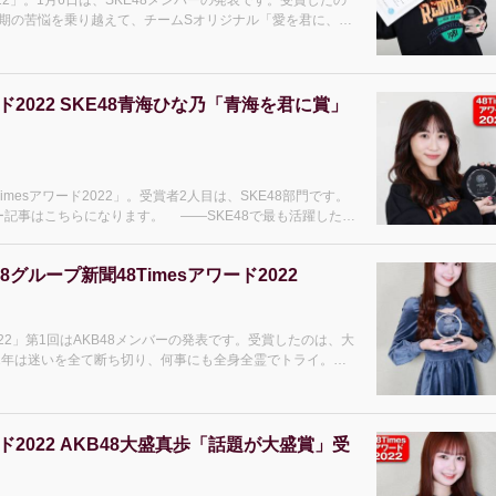
022」。1月6日は、SKE48メンバーの発表です。受賞したの
半期の苦悩を乗り越えて、チームSオリジナル「愛を君に、愛
ド2022 SKE48青海ひな乃「青海を君に賞」
mesアワード2022」。受賞者2人目は、SKE48部門です。
す。 ――SKE48で最も活躍したメ
グループ新聞48Timesアワード2022
022」第1回はAKB48メンバーの発表です。受賞したのは、大
、22年は迷いを全て断ち切り、何事にも全身全霊でトライ。結
ド2022 AKB48大盛真歩「話題が大盛賞」受