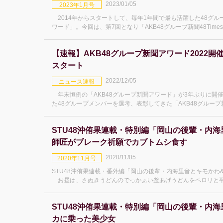
2023/01/05
2023年1月号
2014年からスタートして、毎年1年間で最も活躍した48グル
ワード」。今回は、第7回となり「AKB48グループ新聞48Timesアワード
は
【速報】AKB48グループ新聞アワード2022
スタート
2022/12/05
ニュース速報
年末恒例の「AKB48グループ新聞アワード」が3年ぶりに開催です! 2014年からスタートして、毎年1年間で
た48グループメンバーを選考、表彰してきた「AKB48グループ
全グループの
STU48沖侑果連載・特別編「岡山の後輩・内海
師匠がブレーク祈願でカブトムシ食す
2020/11/05
2020年11月号
STU48沖侑果連載・番外編「岡山の後輩・内海里音とキモかわ&
お昼は、さぬきうどんのでっかぁい釜あげうどんをペロリと平
内海さんの故郷・岡山
STU48沖侑果連載・特別編「岡山の後輩・内海
カに乗った美少女