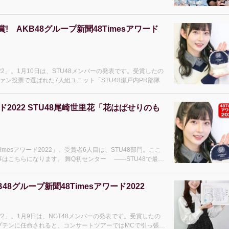
 AKB48グループ新聞48Timesアワード
22」。1月10日は、STU48メンバーの発表です。受賞したの
にファン投票で選ばれた7人組ユニット「STU48瀬戸内PR部隊
ド2022 STU48尾崎世里花「花はぱせりのも
mesアワード2022」。受賞者6人目は、STU48部門。ここ
初センター ――STU48で最も
8グループ新聞48Timesアワード2022
022」。1月9日は、NGT48メンバーの発表です。受賞したの
ャプテンに任命されると、コンサートツアーではMCで引っ張