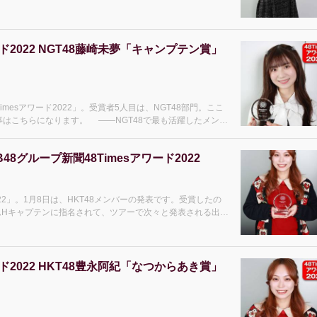
ド2022 NGT48藤崎未夢「キャンプテン賞」
mesアワード2022」。受賞者5人目は、NGT48部門。ここ
―NGT48で最も活躍したメンバ
8グループ新聞48Timesアワード2022
022」。1月8日は、HKT48メンバーの発表です。受賞したの
ームHキャプテンに指名されて、ツアーで次々と発表される出来
ド2022 HKT48豊永阿紀「なつからあき賞」