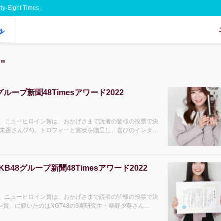
Eight Times」
"
ループ新聞48Timesアワード2022
ン大賞、ニューヒロイン賞は、おかげさまで読者の皆様の投票で決
良未遥さん(24)。トロフィーと賞状を贈呈し、喜びのインタビ
48グループ新聞48Timesアワード2022
ン大賞、ニューヒロイン賞は、おかげさまで読者の皆様の投票で決
賞」に輝いたのはNGT48の3期研究生・柴野夕葵さん