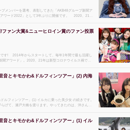
ープメンバーを選考、表彰してきた「AKB48グループ新聞ア
2022」として3年ぶりに開催です。 2020、21年
開催!ファン大賞&ニューヒロイン賞のファン投票
最も活躍し
新聞アワード」。2020、21年は新型コロナウイルス禍で、
里音とキモかわ&ドルフィンツアー」(2) 内海
ドルフィンツアー」(1) イルカに乗った美少女 の続きです。
らげて、瀬戸大橋を渡ります。やってきたのは、沖さんと
里音とキモかわ&ドルフィンツアー」(1) イル