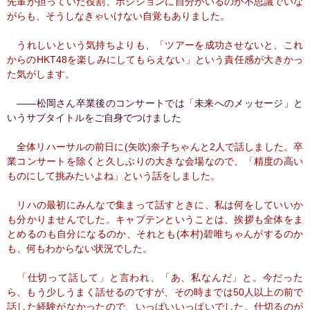
先輩が担っていた役割、ポジションに自分がいるのが不思議でいな
がらも、そうしなきゃいけない自覚もありました。
うれしいという気持ちよりも、「ツアーを成功させないと、これ
からのHKT48を楽しみにしてもらえない」という責任感が大きかっ
た気がします。
――松岡さん卒業後のコンサートでは「未来へのメッセージ」と
いうサブタイトルをご自身でつけました
全体リハーサルの前日に(矢吹)奈子ちゃんと2人で話しました。卒
業コンサートを除くと久しぶりの大きな会場なので、「精度の高い
ものにして挑みたいよね」という話をしました。
リハの最初にみんなで集まって話すときに、私は何をしていいか
も分かりませんでした。キャプテンということは、挨拶も全体をま
とめるのも自分になるのか、それとも(本村)碧唯ちゃんがするのか
も、何もわからない状況でした。
「仕切って話して」と言われ、「あ、私なんだ」と。今だった
ら、もう少しうまく話せるのですが、その時までは50人以上の前で
話した経験がなかったので、いっぱいいっぱいでした。仕切るのが