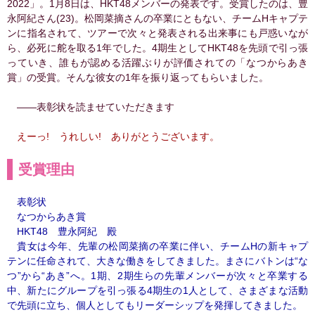
2022」。1月8日は、HKT48メンバーの発表です。受賞したのは、豊
永阿紀さん(23)。松岡菜摘さんの卒業にともない、チームHキャプテ
ンに指名されて、ツアーで次々と発表される出来事にも戸惑いなが
ら、必死に舵を取る1年でした。4期生としてHKT48を先頭で引っ張
っていき、誰もが認める活躍ぶりが評価されての「なつからあき
賞」の受賞。そんな彼女の1年を振り返ってもらいました。
――表彰状を読ませていただきます
えーっ! うれしい! ありがとうございます。
受賞理由
表彰状
なつからあき賞
HKT48 豊永阿紀 殿
貴女は今年、先輩の松岡菜摘の卒業に伴い、チームHの新キャプ
テンに任命されて、大きな働きをしてきました。まさにバトンは“な
つ”から“あき”へ。1期、2期生らの先輩メンバーが次々と卒業する
中、新たにグループを引っ張る4期生の1人として、さまざまな活動
で先頭に立ち、個人としてもリーダーシップを発揮してきました。