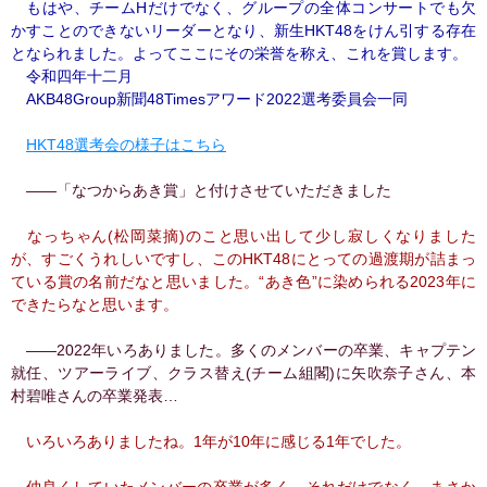
もはや、チームHだけでなく、グループの全体コンサートでも欠
かすことのできないリーダーとなり、新生HKT48をけん引する存在
となられました。よってここにその栄誉を称え、これを賞します。
令和四年十二月
AKB48Group新聞48Timesアワード2022選考委員会一同
HKT48選考会の様子はこちら
――「なつからあき賞」と付けさせていただきました
なっちゃん(松岡菜摘)のこと思い出して少し寂しくなりました
が、すごくうれしいですし、このHKT48にとっての過渡期が詰まっ
ている賞の名前だなと思いました。“あき色”に染められる2023年に
できたらなと思います。
――2022年いろありました。多くのメンバーの卒業、キャプテン
就任、ツアーライブ、クラス替え(チーム組閣)に矢吹奈子さん、本
村碧唯さんの卒業発表…
いろいろありましたね。1年が10年に感じる1年でした。