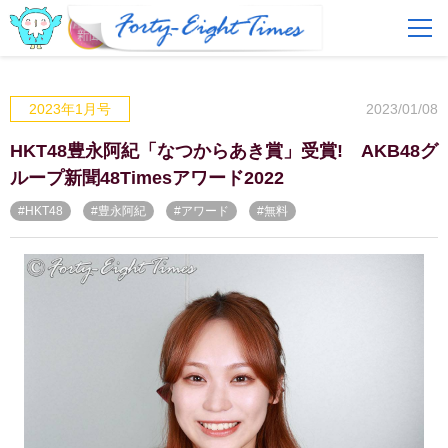
FAQ
費用とサービス
2023/01/08
2023年1月号
会員登録
ログイン
HKT48豊永阿紀「なつからあき賞」受賞! AKB48グ
ループ新聞48Timesアワード2022
#HKT48
#豊永阿紀
#アワード
#無料