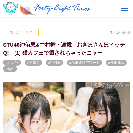
FAQ
費用とサービス
2020/08/08
2020年8月号
会員登録
ログイン
STU48沖侑果&中村舞・連載「おきぽさんぽイッテ
Q!」(1) 猫カフェで癒されちゃったニャー
#STU48
#沖侑果
#中村舞
#AKB新聞アワード
#沖舞連載
#無料