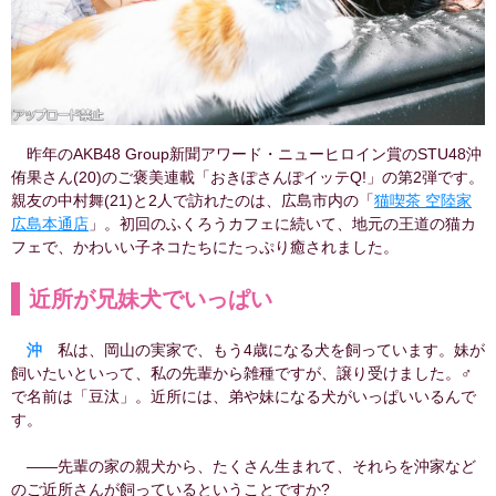
昨年のAKB48 Group新聞アワード・ニューヒロイン賞のSTU48沖
侑果さん(20)のご褒美連載「おきぽさんぽイッテQ!」の第2弾です。
親友の中村舞(21)と2人で訪れたのは、広島市内の「
猫喫茶 空陸家
広島本通店
」。初回のふくろうカフェに続いて、地元の王道の猫カ
フェで、かわいい子ネコたちにたっぷり癒されました。
近所が兄妹犬でいっぱい
沖
私は、岡山の実家で、もう4歳になる犬を飼っています。妹が
飼いたいといって、私の先輩から雑種ですが、譲り受けました。♂
で名前は「豆汰」。近所には、弟や妹になる犬がいっぱいいるんで
す。
――先輩の家の親犬から、たくさん生まれて、それらを沖家など
のご近所さんが飼っているということですか?