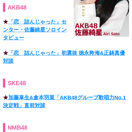
AKB48
★
「恋 詰んじゃった」セ
ンター・佐藤綺星ソロイン
タビュー
★
「恋 詰んじゃった」初選抜 徳永羚海&正鋳真優
対談
SKE48
★
加藤皐生&倉本羽菜「AKB48グループ歌唱力No.1
決定戦」直前対談
NMB48