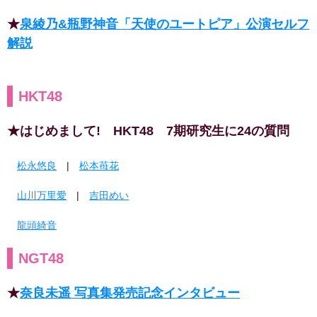
★
泉綾乃&瓶野神音「天使のユートピア」公演セルフ
解説
HKT48
★はじめまして! HKT48 7期研究生に24の質問
松永悠良
|
松本苺花
山川万里愛
|
吉田めい
龍頭綺音
NGT48
★
奈良未遥 写真集発売記念インタビュー