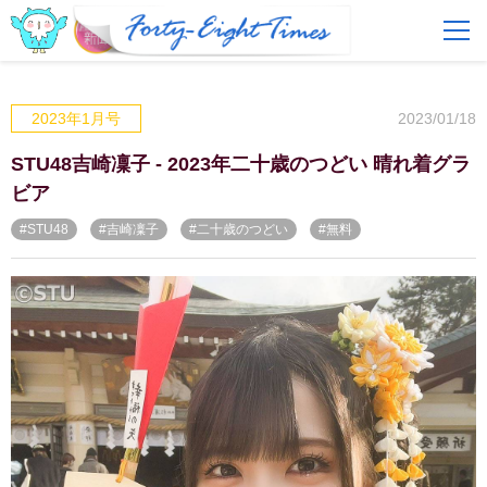
FAQ
費用とサービス
2023/01/18
2023年1月号
会員登録
ログイン
STU48吉崎凜子 - 2023年二十歳のつどい 晴れ着グラ
ビア
#STU48
#吉崎凜子
#二十歳のつどい
#無料