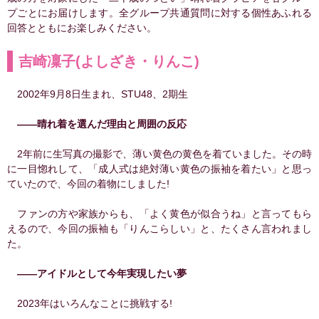
プごとにお届けします。全グループ共通質問に対する個性あふれる
回答とともにお楽しみください。
吉崎凜子(よしざき・りんこ)
2002年9月8日生まれ、STU48、2期生
――晴れ着を選んだ理由と周囲の反応
2年前に⽣写真の撮影で、薄い⻩⾊の⻩⾊を着ていました。その時
に⼀⽬惚れして、「成⼈式は絶対薄い⻩⾊の振袖を着たい」と思っ
ていたので、今回の着物にしました!
ファンの方や家族からも、「よく⻩⾊が似合うね」と⾔ってもら
えるので、今回の振袖も「りんこらしい」と、たくさん⾔われまし
た。
――アイドルとして今年実現したい夢
2023年はいろんなことに挑戦する!