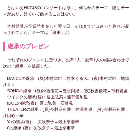
とはいえHKT48のコンサートは毎回、何らかのテーマ、隠しテー
マがあり、見ていて飽きることはない。
本村碧唯が卒業発表をした翌々日、それまでとは違った趣向が凝
らされていた。テーマは「継承」だ。
継承のプレゼン
それぞれのジャンルに基づき、先輩1人・後輩1人の組み合わせで
次の「継承」を披露した。
DANCEの継承 : (昼)本村碧唯→竹本くるみ、(夜)本村碧唯→地頭
江音々
SONGの継承 : (昼)秋吉優花→豊永阿紀、(夜)秋吉優花→市村愛里
ウインクの継承(昼) : 運上弘菜→渡部愛加里
IDOLの継承(夜) : 運上弘菜→石橋颯
THEATERの継承 : (昼)今村麻莉愛→井澤美優、(夜)今村麻莉愛→
江口心々華
Yoの継承(昼) : 矢吹奈子→最上奈那華
0の継承 (夜) : 矢吹奈子→最上奈那華