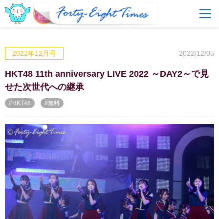
FAQ
費用とサービス
2022/12/05
2022年12月号
会員登録
ログイン
HKT48 11th anniversary LIVE 2022 ～DAY2～で見
せた次世代への継承
#HKT48
#無料