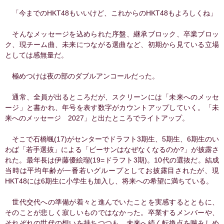
「今までのHKT48もいいけど、これからのHKT48もよろしくね」
そんなメッセージを込められた序盤、継承ブロック、卒業ブロッ
ク、現チーム曲、未来につながる選曲など、初期から見ている立場
としては感無量だ。
極めつけは夜の部のダブルアンコールだった。
通常、全員が出るところだが、スクリーンには「未来へのメッセ
ージ」と書かれ、年号を表す数字がカウントアップしていく。「未
来へのメッセージ 2027」と出たところでライトアップ。
そこで石橋颯(17)がセンターでドラフト3期生、5期生、6期生のい
わば「若手選抜」による「ビーサンはなぜなくなるのか?」が披露さ
れた。最年長は伊藤優絵瑠(19=ドラフト3期)。10代の選抜だ。結成
当時は平均年齢が一番若いグループとしてお披露目されたが、現
HKT48には6期生に小学生も加入し、将来への希望に満ちている。
世代交代への準備が着々と進んでいたことを実感するとともに、
そのことが悲しく寂しいものではなかった。卒業するメンバーや、
それぞれの世代の想いを持ちつつも、未来へ続く転換点を噛みしめ