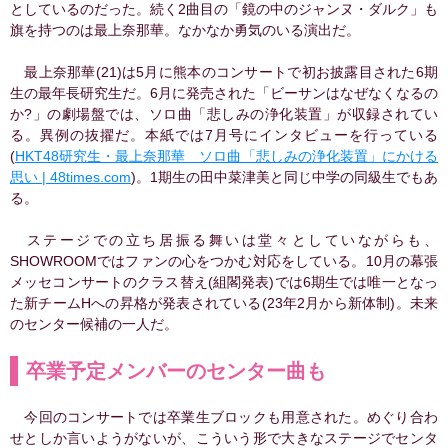
としているのだった。続く2曲目の「鏡の中のジャンヌ・ダルク」も
旗を持つのは最上奈那華。なかなか勇気のいる演出だ。
最上奈那華(21)は5月に熊本のコンサートで初お披露目された6期
生の最年長研究生だ。6月に発売された「ビーサンはなぜなくなるの
か?」の劇場盤では、ソロ曲「悲しみの浄化装置」が収録されてい
る。異例の抜擢だ。本紙では7月号にインタビューを行っている
(
HKT48研究生・最上奈那華 ソロ曲「悲しみの浄化装置」にかける
思い | 48times.com
)。1期生の田中菜津美と同じ中学の同級生でもあ
る。
ステージでの立ち居振る舞いは堂々としていながらも、
SHOWROOMではファンの心をつかむ対応をしている。10月の幕張
メッセコンサートのクラス替え(組閣発表)では6期生では唯一となっ
た新チームHへの昇格が発表されている(23年2月から新体制)。未来
のセンター候補の一人だ。
卒業予定メンバーのセンター曲も
今回のコンサートでは卒業生ブロックも用意された。めぐり合わ
せとしか言いようがないが、こういう形で大きなステージでセンタ