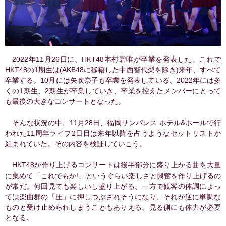
2022年11月26日に、HKT48本村碧唯が卒業を発表した。これで
HKT48の1期生は(AKB48に移籍した中西智代梨を除き)来年、すべて
卒業する。10月には矢吹奈子も卒業を発表している。2022年には多
くの1期生、2期生が卒業していき、卒業を控えたメンバーにとって
も最後の大きなコンサートとなった。
そんな状況の中、11月28日、福岡サンパレス ホテル&ホールで行
われた11周年ライブ2日目は来年以降を占うようなセットリストが
組まれていた。その内容を検証していこう。
HKT48が作り上げるコンサートは後半部分に盛り上がる曲を大量
に集めて「これでもか!」というぐらい楽しさと興奮を作り上げるの
が常だ。何回見ても楽しいし盛り上がる。一方で観客の体調によっ
ては楽曲群の「圧」に押しつぶされそうになり、それが逆に単調な
ものと受け止められしまうこともありえる。見る側にも体力が必要
となる。