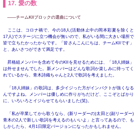
17. 愛の数
――チームKIIブロックの選曲について
ここは、コロナ禍で、今の18人(活動休止中の岡本彩夏を除くと
17人)でステージに立つ機会が無いので、私がいる間に大きい場所で
皆で立ちたかったからです。「皆さんこんにちは、チームKIIです」
と、あいさつができて満足です。
昇格組メンバーを含めて今のKIIを見せるためには、「18人姉妹」
は外せませんでした。新メンバーはどんな歌詞か楽しみに待ってく
れているから、青木詩織ちゃんと2人で歌詞を考えました。
「18人姉妹」の歌詞は、多少イジった方がインパクトが強くなる
んですよね。メンバーは優しめに作りがちだけど、ここぞとばかり
に、いろいろとイジらせてもらいました(笑)。
「私が卒業してから歌うなら、(新リーダーの)太田と(副リーダー)
青木の2人で新しい歌詞を考えるのもいいよ」と言ってあるので、も
しかしたら、4月1日限定バージョンになったかもしれません。