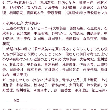
6. アンチ(青海ひな乃、赤堀君江、竹内ななみ、都築里佳、仲村和
泉、野村実代、青木詩織、大場美奈、北野瑠華、古畑奈和、水野愛
理、相川暖花、斉藤真木子、菅原茉椰、谷真理佳)※水野愛理センタ
ー
7. 夜風の仕業(大場美奈)
8. 正義の味方じゃないヒーロー(大場美奈、荒野姫楓、石黒友月、石
塚美月、鬼頭未来、中坂美祐、野村実代、入内嶋涼、川嶋美晴、中
野愛理、西井美桜、池田楓、鎌田菜月、熊崎晴香、倉島杏実、澤田
花音)
9. 鈴懸の木の道で「君の微笑みを夢に見る」と言ってしまったら僕
たちの関係はどう変わってしまうのか、僕なりに何日か考えた上で
のやや気恥ずかしい結論のようなもの(大場美奈、大谷悠妃、北川愛
乃、杉山歩南、平野百菜、青木莉樺、荒井優希、伊藤実希、江籠裕
奈、日高優月、藤本冬香、古畑奈和、井田玲音名、佐藤佳穂、髙畑
結希、田辺美月)
10. 抱きしめちゃいけない(大場美奈、青海ひな乃、井上瑠夏、上村
亜柚香、都築里佳、松本慈子、青木詩織、太田彩夏、鈴木愛菜、水
野愛理、相川暖花、斉藤真木子、須田亜香里、谷真理佳、福士奈央)
―― MC ――