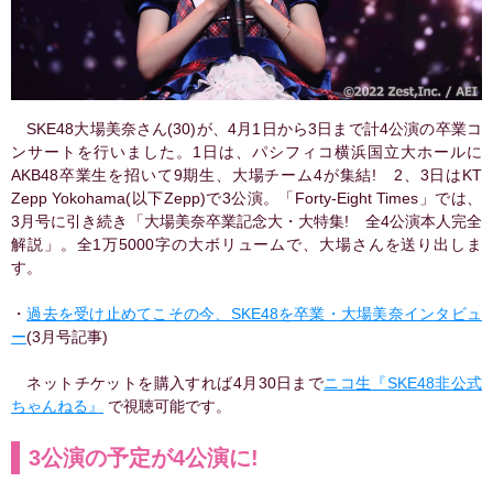
SKE48大場美奈さん(30)が、4月1日から3日まで計4公演の卒業コ
ンサートを行いました。1日は、パシフィコ横浜国立大ホールに
AKB48卒業生を招いて9期生、大場チーム4が集結! 2、3日はKT
Zepp Yokohama(以下Zepp)で3公演。「Forty-Eight Times」では、
3月号に引き続き「大場美奈卒業記念大・大特集! 全4公演本人完全
解説」。全1万5000字の大ボリュームで、大場さんを送り出しま
す。
・
過去を受け止めてこその今、SKE48を卒業・大場美奈インタビュ
ー
(3月号記事)
ネットチケットを購入すれば4月30日まで
ニコ生『SKE48非公式
ちゃんねる』
で視聴可能です。
3公演の予定が4公演に!