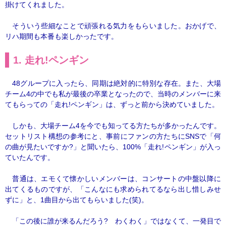
掛けてくれました。
そういう些細なことで頑張れる気力をもらいました。おかげで、
リハ期間も本番も楽しかったです。
1. 走れ!ペンギン
48グループに入ったら、同期は絶対的に特別な存在。また、大場
チーム4の中でも私が最後の卒業となったので、当時のメンバーに来
てもらっての「走れ!ペンギン」は、ずっと前から決めていました。
しかも、大場チーム4を今でも知ってる方たちが多かったんです。
セットリスト構想の参考にと、事前にファンの方たちにSNSで「何
の曲が見たいですか?」と聞いたら、100%「走れ!ペンギン」が入っ
ていたんです。
普通は、エモくて懐かしいメンバーは、コンサートの中盤以降に
出てくるものですが、「こんなにも求められてるなら出し惜しみせ
ずに」と、1曲目から出てもらいました(笑)。
「この後に誰が来るんだろう? わくわく」ではなくて、一発目で