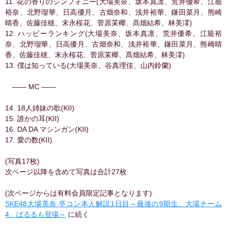
11. 花の香りのシンフォニー(大場美奈、坂本真凛、荒井優希、江籠
裕奈、北野瑠華、日高優月、古畑奈和、浅井裕華、鎌田菜月、熊崎
晴香、佐藤佳穂、末永桜花、菅原茉椰、髙畑結希、林美澪)
12. ハッピーランキング(大場美奈、坂本真凛、荒井優希、江籠裕
奈、北野瑠華、日高優月、古畑奈和、浅井裕華、鎌田菜月、熊崎晴
香、佐藤佳穂、末永桜花、菅原茉椰、髙畑結希、林美澪)
13. 僕は知っている(大場美奈、谷真理佳、山内鈴蘭)
―― MC ――
14. 18人姉妹の歌(KII)
15. 誰かの耳(KII)
16. DA DA マシンガン(KII)
17. 愛の数(KII)
(写真17枚)
次ページ以降を含めて写真は合計27枚
(次ページからは有料会員限定記事となります)
SKE48大場美奈 卒コン本人解説1日目～最後の9期生、大場チーム
4、ぱるるも登場～
に続く