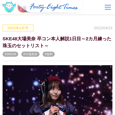
FAQ
費用とサービス
2022/04/23
2022年4月号
会員登録
ログイン
SKE48大場美奈 卒コン本人解説1日目～2カ月練った
珠玉のセットリスト～
#SKE48
#大場美奈
#無料