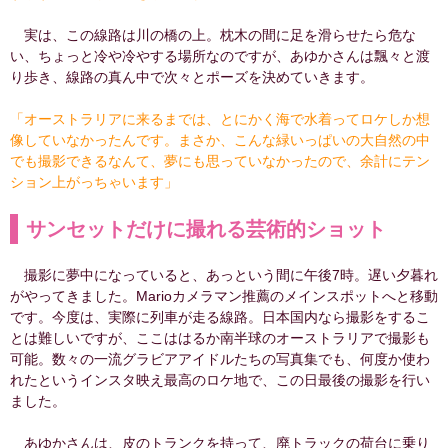
実は、この線路は川の橋の上。枕木の間に足を滑らせたら危な
い、ちょっと冷や冷やする場所なのですが、あゆかさんは飄々と渡
り歩き、線路の真ん中で次々とポーズを決めていきます。
「オーストラリアに来るまでは、とにかく海で水着ってロケしか想
像していなかったんです。まさか、こんな緑いっぱいの大自然の中
でも撮影できるなんて、夢にも思っていなかったので、余計にテン
ション上がっちゃいます」
サンセットだけに撮れる芸術的ショット
撮影に夢中になっていると、あっという間に午後7時。遅い夕暮れ
がやってきました。Marioカメラマン推薦のメインスポットへと移動
です。今度は、実際に列車が走る線路。日本国内なら撮影をするこ
とは難しいですが、ここははるか南半球のオーストラリアで撮影も
可能。数々の一流グラビアアイドルたちの写真集でも、何度か使わ
れたというインスタ映え最高のロケ地で、この日最後の撮影を行い
ました。
あゆかさんは、皮のトランクを持って、廃トラックの荷台に乗り