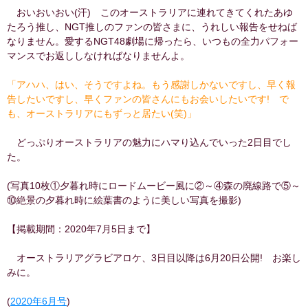
おいおいおい(汗) このオーストラリアに連れてきてくれたあゆ
たろう推し、NGT推しのファンの皆さまに、うれしい報告をせねば
なりません。愛するNGT48劇場に帰ったら、いつもの全力パフォー
マンスでお返ししなければなりませんよ。
「アハハ、はい、そうですよね。もう感謝しかないですし、早く報
告したいですし、早くファンの皆さんにもお会いしたいです! で
も、オーストラリアにもずっと居たい(笑)」
どっぷりオーストラリアの魅力にハマり込んでいった2日目でし
た。
(写真10枚①夕暮れ時にロードムービー風に②～④森の廃線路で⑤～
⑩絶景の夕暮れ時に絵葉書のように美しい写真を撮影)
【掲載期間：2020年7月5日まで】
オーストラリアグラビアロケ、3日目以降は6月20日公開! お楽し
みに。
(
2020年6月号
)