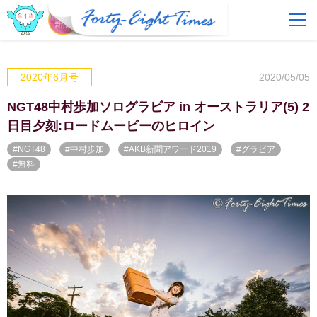
FAQ
費用とサービス
2020/05/05
2020年6月号
会員登録
ログイン
NGT48中村歩加ソログラビア in オーストラリア(5) 2
日目夕刻:ロードムービーのヒロイン
#NGT48
#中村歩加
#AKB新聞アワード2019
#グラビア
#無料