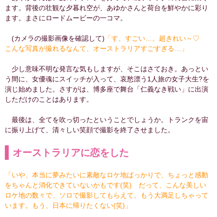
ます。背後の壮観な夕暮れ空が、あゆかさんと荷台を鮮やかに彩り
ます。まさにロードムービーの一コマ。
(カメラの撮影画像を確認して)
「す、すごい…。超きれい～♡
こんな写真が撮れるなんて、オーストラリアすごすぎる…」
少し意味不明な発言な気もしますが、そこはさておき。あっとい
う間に、女優魂にスイッチが入って、哀愁漂う1人旅の女子大生?を
演じ始めました。さすがは、博多座で舞台「仁義なき戦い」に出演
しただけのことはあります。
最後は、全てを吹っ切ったということでしょうか。トランクを宙
に振り上げて、清々しい笑顔で撮影を終了させました。
オーストラリアに恋をした
「いや、本当に夢みたいに素敵なロケ地ばっかりで、ちょっと感動
をちゃんと消化できていないかもです(笑) だって、こんな美しい
ロケ地の数々で、ソロで撮影してもらえて、もう大満足しちゃって
います。もう、日本に帰りたくない(笑)」