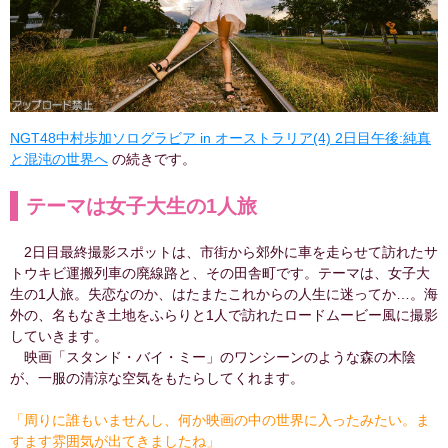
NGT48中村歩加ソログラビア in オーストラリア(4) 2日目午後:純真
と混沌の世界へ
の続きです。
テーマは女子大生の1人旅
2日目最終撮影スポットは、市街から郊外に車を走らせて訪れたサ
トウキビ運搬列車の廃線路と、その田舎町です。テーマは、女子大
生の1人旅。失恋なのか、はたまたこれからの人生に迷ってか…。海
外の、名もなき土地をふらりと1人で訪れたロードムービー風に撮影
していきます。
映画「スタンド・バイ・ミー」のワンシーンのような森の木陰
が、一服の清涼な空気をもたらしてくれます。
「周りに誰もいませんし、何か映画の中の世界に入ったみたい。ま
すます雰囲気が出てきましたね」