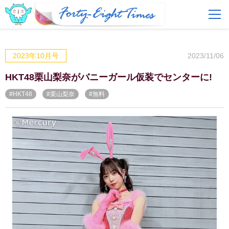
FAQ
費用とサービス
2023/11/06
2023年10月号
会員登録
ログイン
HKT48栗山梨奈がバニーガール仮装でセンターに!
#HKT48
#栗山梨奈
#無料