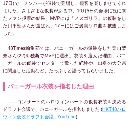
17日)で、メンバーが仮装で登場し、観客を楽しませてくれ
ました。さまざまな仮装がある中、10月5日の会場に観に来
たファン投票の結果、MVPには「メスゴリラ」の仮装をし
た川平聖さんが選ばれ、17日にはご褒美ソロ曲を披露しま
した。
48Times編集部では、バニーガールの仮装をした栗山梨
奈さん(22)を独断でMVPに選出。衣装を選んだ理由、バニ
ーガールの仮装でセンターで歌った経験や、出身の大分県
に関連した活動など、たっぷりと語ってもらいました。
バニーガール衣装を指名した理由
――コンサートのハロウィンパートの仮装衣装を決める
ドラフト会議で、バニーガールを指名しました (
HKT48ハロ
ウィン仮装ドラフト会議 - YouTube
)