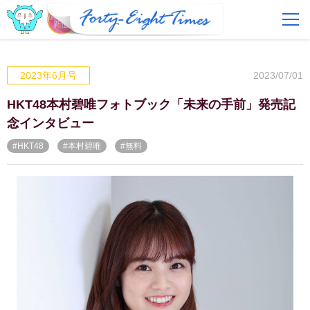
FAQ
費用とサービス
2023/07/01
2023年6月号
会員登録
ログイン
HKT48本村碧唯フォトブック「未来の手前」発売記
念インタビュー
#HKT48
#本村碧唯
#無料