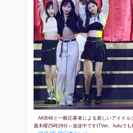
AKB48と一般応募者による新しいアイドルグ
週木曜25時29分～放送中です(TVer、huluで