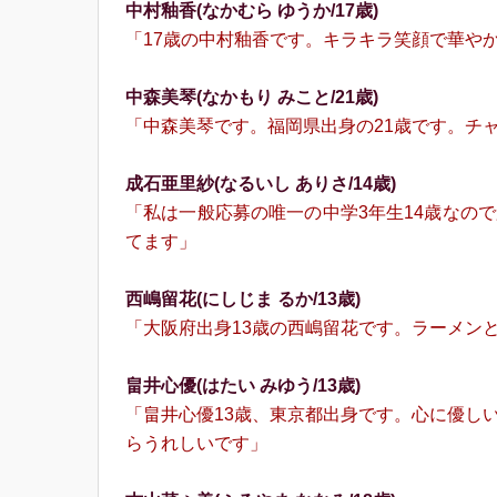
中村釉⾹(なかむら ゆうか/17歳)
「17歳の中村釉⾹です。キラキラ笑顔で華や
中森美琴(なかもり みこと/21歳)
「中森美琴です。福岡県出身の21歳です。チ
成⽯亜⾥紗(なるいし ありさ/14歳)
「私は一般応募の唯一の中学3年生14歳なの
てます」
⻄嶋留花(にしじま るか/13歳)
「大阪府出身13歳の⻄嶋留花です。ラーメン
畠井⼼優(はたい みゆう/13歳)
「畠井⼼優13歳、東京都出身です。心に優し
らうれしいです」