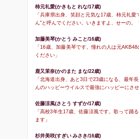
柿元礼愛(かきもと れな/17歳)
「兵庫県出身、笑顔と元気な17歳、柿元礼愛
ん”と呼んでください。いきますよ、せーの。
加藤美琴(かとう みこと/16歳)
「16歳、加藤美琴です。憧れの人は元AKB
ください」
⿅⼜茉奈(かのまた まな/22歳)
「北海道出身、あと3日で23歳になる、最年
んのハッピーウイルスで最強にハッピーにさ
佐藤涼⾵(さとう すずか/17歳)
「高校3年生17歳、佐藤涼⾵です。歌って踊
ます」
杉井美咲(すぎい みさき/16歳)