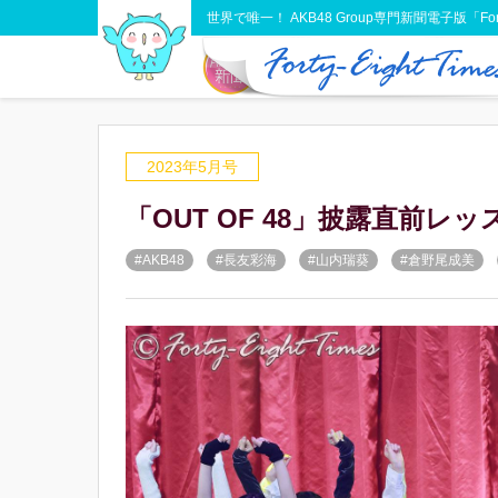
世界で唯一！ AKB48 Group専門新聞電子版「Forty-
2023年5月号
「OUT OF 48」披露直前
#AKB48
#長友彩海
#山内瑞葵
#倉野尾成美