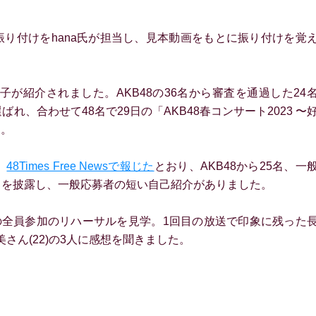
り付けをhana氏が担当し、見本動画をもとに振り付けを覚
が紹介されました。AKB48の36名から審査を通過した24
れ、合わせて48名で29日の「AKB48春コンサート2023 〜
た。
、
48Times Free Newsで報じた
とおり、AKB48から25名、一
 Girl」を披露し、一般応募者の短い自己紹介がありました。
めの全員参加のリハーサルを見学。1回目の放送で印象に残った
成美さん(22)の3人に感想を聞きました。