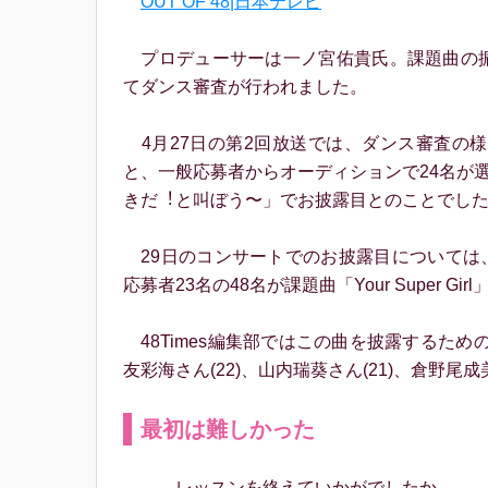
OUT OF 48|日本テレビ
プロデューサーは一ノ宮佑貴氏。課題曲の振
てダンス審査が行われました。
4月27日の第2回放送では、ダンス審査の様子
と、一般応募者からオーディションで24名が選ば
きだ︕と叫ぼう〜」でお披露目とのことでし
29日のコンサートでのお披露目については
応募者23名の48名が課題曲「Your Super
48Times編集部ではこの曲を披露するた
友彩海さん(22)、山内瑞葵さん(21)、倉野尾
最初は難しかった
――レッスンを終えていかがでしたか