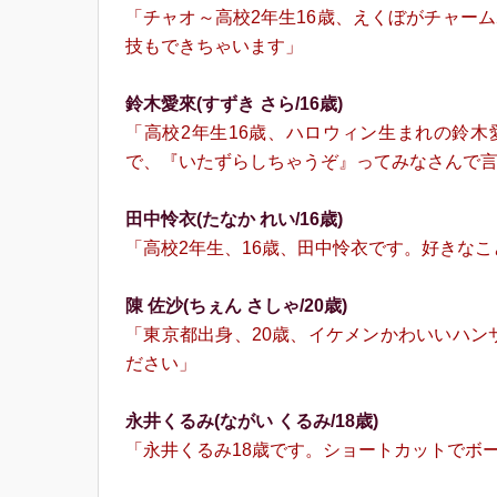
「チャオ～高校2年生16歳、えくぼがチャー
技もできちゃいます」
鈴⽊愛來(すずき さら/16歳)
「高校2年生16歳、ハロウィン生まれの鈴
で、『いたずらしちゃうぞ』ってみなさんで
⽥中怜⾐(たなか れい/16歳)
「高校2年生、16歳、⽥中怜⾐です。好きな
陳 佐沙(ちぇん さしゃ/20歳)
「東京都出身、20歳、イケメンかわいいハン
ださい」
永井くるみ(ながい くるみ/18歳)
「永井くるみ18歳です。ショートカットでボ