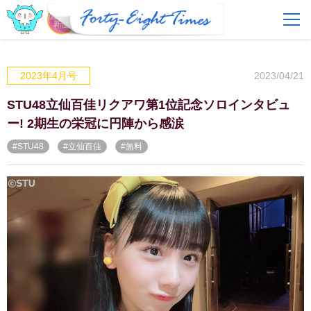
FAQ
費用とサービス
2023/04/21
2023年4月号
会員登録
ログイン
STU48立仙百佳リクアワ第1位記念ソロインタビュ
ー! 2期生の栄冠に円陣から感涙
#STU48
#立仙百佳
#無料