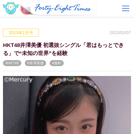
FAQ
費用とサービス
2023/02/07
2023年2月号
会員登録
ログイン
HKT48井澤美優 初選抜シングル「君はもっとでき
る」で“未知の世界”を経験
#HKT48
#井澤美優
#無料