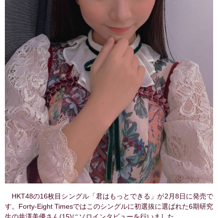
HKT48の16枚目シングル「君はもっとできる」が2月8日に発売で
す。Forty-Eight Timesではこのシングルに初選抜に選ばれた6期研究
生の井澤美優さん(15)にソロインタビューを行いました。