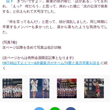
山下
きついですよ～。最後の部の前に「話がある」って言わ
れ、「えっ? 何だろう」と思って、終わった後に「次の公演で発表
する」と伝えられて大号泣でした。
「何を言ってるんだ!」と思って、頭が混乱しました。同じ時期に
卒業するメンバーも多かったし、崖から落ちたような気持ちでし
た。
(写真7枚)
次ページ以降を含めて写真は合計10枚
(次ページからは有料会員限定記事となります)
HKT48山下エミリー&外薗葉月がチームTII愛と葉月卒業を語る
に続
く