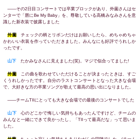
――その2日目コンサートでは卒業ブロックがあり、外薗さんはセ
ンターで「唇にBe My Baby」を、尊敬している高橋みなみさんを意
識した新衣装で披露しました
外薗
チェックの柄とリボンだけはお願いしたら、めちゃめちゃ
かわいい衣装を作っていただきました。みんなにも好評でうれしか
ったです。
山下
たかみなさんに見えました(笑)。マジで似合ってました!
外薗
この曲を歌わせていただけることが決まったときは、すご
くうれしかったです。自分のラストコンサートとなった大きな会場
で、大好きな方の卒業ソングが歌えて最高の思い出になりました。
――チームTIIにとっても大きな会場での最後のコンサートでした
山下
心のどこかで悔しい気持ちもあったんですけど、チームの
みんなと一緒にできて良かったし、「TIIって最高だな」って思いま
した。