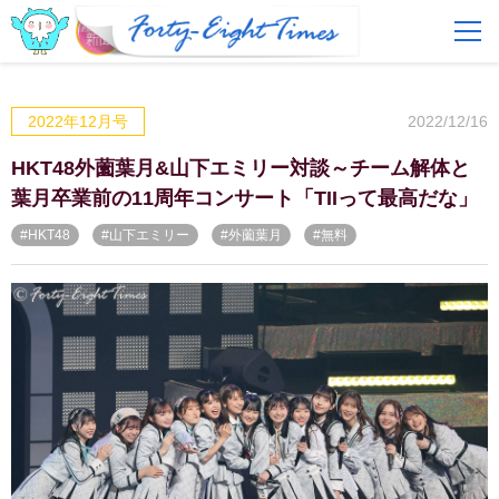
FAQ
費用とサービス
2022/12/16
2022年12月号
会員登録
ログイン
HKT48外薗葉月&山下エミリー対談～チーム解体と
葉月卒業前の11周年コンサート「TIIって最高だな」
#HKT48
#山下エミリー
#外薗葉月
#無料