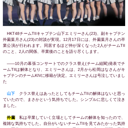
HKT48チームTIIキャプテン山下エミリーさん(23)、副キャプテン
外薗葉月さん(23)の対談が実現。12月17日には、外薗葉月さんの卒
業公演が行われます。同居するほど仲が深くなった2人がチームTII
のこと、2人の関係、卒業後のことを語り尽くします。
――10月の幕張コンサートでのクラス替え(チーム組閣)発表でチ
ームTIIは解体となり、エミリーさんは、2月から松岡はなさんがキ
ャプテンのチームKIVに移籍が決定。エミリーさんは号泣していまし
た
山下
クラス替えはあったとしてもチームTIIの解体はないと思っ
ていたので、まさかという気持ちでした。シンプルに悲しくて泣き
ました。
外薗
私は卒業していく立場としてチームの解体を知ったので、
複雑な気持ちでした。自分がいないチームTIIを見てみたかった気持