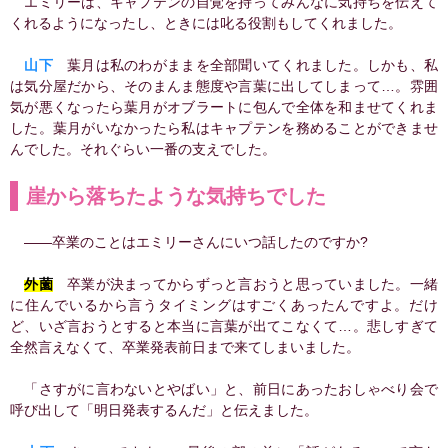
エミリーは、キャプテンの自覚を持ってみんなに気持ちを伝えて
くれるようになったし、ときには叱る役割もしてくれました。
山下
葉月は私のわがままを全部聞いてくれました。しかも、私
は気分屋だから、そのまんま態度や言葉に出してしまって…。雰囲
気が悪くなったら葉月がオブラートに包んで全体を和ませてくれま
した。葉月がいなかったら私はキャプテンを務めることができませ
んでした。それぐらい一番の支えでした。
崖から落ちたような気持ちでした
――卒業のことはエミリーさんにいつ話したのですか?
外薗
卒業が決まってからずっと言おうと思っていました。一緒
に住んでいるから言うタイミングはすごくあったんですよ。だけ
ど、いざ言おうとすると本当に言葉が出てこなくて…。悲しすぎて
全然言えなくて、卒業発表前日まで来てしまいました。
「さすがに言わないとやばい」と、前日にあったおしゃべり会で
呼び出して「明日発表するんだ」と伝えました。