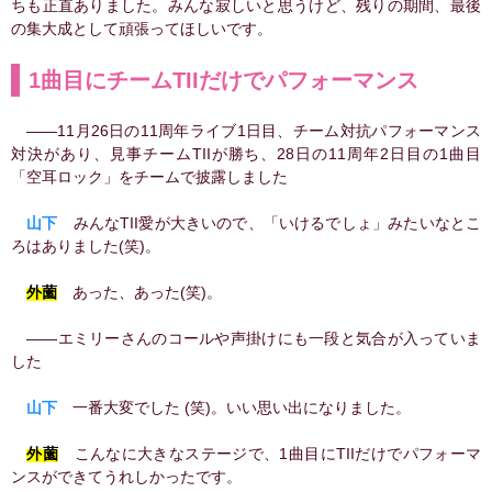
ちも正直ありました。みんな寂しいと思うけど、残りの期間、最後
の集大成として頑張ってほしいです。
1曲目にチームTIIだけでパフォーマンス
――11月26日の11周年ライブ1日目、チーム対抗パフォーマンス
対決があり、見事チームTIIが勝ち、28日の11周年2日目の1曲目
「空耳ロック」をチームで披露しました
山下
みんなTII愛が大きいので、「いけるでしょ」みたいなとこ
ろはありました(笑)。
外薗
あった、あった(笑)。
――エミリーさんのコールや声掛けにも一段と気合が入っていま
した
山下
一番大変でした (笑)。いい思い出になりました。
外薗
こんなに大きなステージで、1曲目にTIIだけでパフォーマ
ンスができてうれしかったです。