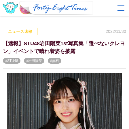
FAQ
費用とサービス
2022/11/30
ニュース速報
会員登録
ログイン
【速報】STU48岩田陽菜1st写真集「選べないクレヨ
ン」イベントで晴れ着姿を披露
#STU48
#岩田陽菜
#無料