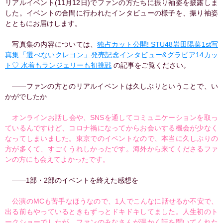
リアルイベント(11月12日)でファンの方たちに振り袖姿を披露しま
した。イベントの合間に行われたインタビューの様子を、振り袖姿
とともにお届けします。
写真集の内容については、
独占カット公開! STU48岩田陽菜1st写
真集「選べないクレヨン」発売記念インタビュー&グラビア14カッ
ト♡ 水着もランジェリーも初挑戦
の記事をご覧ください。
――ファンの方とのリアルイベントは久しぶりということで、い
かがでしたか
オンラインお話し会や、SNSを通してコミュニケーションを取っ
ているんですけど、コロナ禍になってからお会いする機会が少なく
なってしまいました。東京でのイベントなので、本当に久しぶりの
方が多くて、すごくうれしかったです。海外から来てくださるファ
ンの方にも会えてよかったです。
――1部・2部のイベントを終えた感想を
公演のMCも苦手なほうなので、1人でこんなに話せるか不安で、
出る前もやっているときもずっとドキドキしてました。人生初のト
ークショーでしたが、ファンのみなさんが温かく話を聞いてくれた