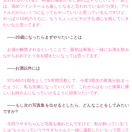
言われるので(笑)、制服の撮影がもしあればやりたいです。あと
は、高めツインテールも厳しくなると言われているので(笑)、アイ
ドルだからいくつになってもやっていいと思っているんですけど、
やっぱり10代のうちに、もうちょっとピチピチな感じを残していき
たいなと思ってます。
――20歳になったらまずやりたいことは
お酒が解禁されるということで、最初は家族と一緒にお酒を飲み
ながらおめでとう会を開きたいなっては思ってます。
――お酒以外には
STU48の1期生として5年間活動して、今度3期生の募集が始まっ
たように、私も先輩になっていくので、これからはもっと後輩に優
しいお姉さんになっていけるように頑張りたいです。
――もし次の写真集を出せるとしたら、どんなことをしてみたい
ですか?
今回ウサギちゃんと写真を撮れたんですけど、私が飼っている“く
しゅ”ちゃんっていうウサギちゃんと一緒に撮影したいなって思って