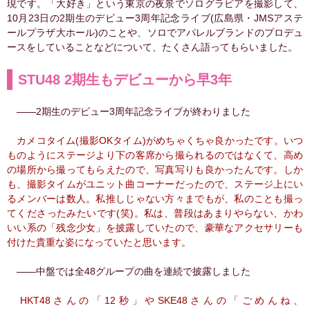
現です。「大好き」という東京の夜景でソログラビアを撮影して、
10月23日の2期生のデビュー3周年記念ライブ(広島県・JMSアステ
ールプラザ大ホール)のことや、ソロでアパレルブランドのプロデュ
ースをしていることなどについて、たくさん語ってもらいました。
STU48 2期生もデビューから早3年
――2期生のデビュー3周年記念ライブが終わりました
カメコタイム(撮影OKタイム)がめちゃくちゃ良かったです。いつ
ものようにステージより下の客席から撮られるのではなくて、高め
の場所から撮ってもらえたので、写真写りも良かったんです。しか
も、撮影タイムがユニット曲コーナーだったので、ステージ上にい
るメンバーは数人。私推しじゃない方々までもが、私のことも撮っ
てくださったみたいです(笑)。私は、普段はあまりやらない、かわ
いい系の「残念少女」を披露していたので、豪華なアクセサリーも
付けた貴重な姿になっていたと思います。
――中盤では全48グループの曲を連続で披露しました
HKT48さんの「12秒」やSKE48さんの「ごめんね、