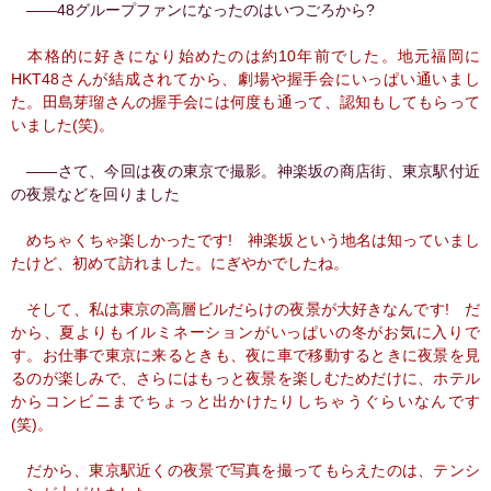
――48グループファンになったのはいつごろから?
本格的に好きになり始めたのは約10年前でした。地元福岡に
HKT48さんが結成されてから、劇場や握手会にいっぱい通いまし
た。田島芽瑠さんの握手会には何度も通って、認知もしてもらって
いました(笑)。
――さて、今回は夜の東京で撮影。神楽坂の商店街、東京駅付近
の夜景などを回りました
めちゃくちゃ楽しかったです! 神楽坂という地名は知っていまし
たけど、初めて訪れました。にぎやかでしたね。
そして、私は東京の高層ビルだらけの夜景が大好きなんです! だ
から、夏よりもイルミネーションがいっぱいの冬がお気に入りで
す。お仕事で東京に来るときも、夜に車で移動するときに夜景を見
るのが楽しみで、さらにはもっと夜景を楽しむためだけに、ホテル
からコンビニまでちょっと出かけたりしちゃうぐらいなんです
(笑)。
だから、東京駅近くの夜景で写真を撮ってもらえたのは、テンシ