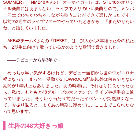
SUMMER」、NMB48さんの「オーマイガー!」は、STU48のオリジ
ナル楽曲にはあまりない、ライブでノリのいい楽曲なので、メンバ
ー同士でわちゃわちゃしながら歌うことができて楽しかったです。
以前の2期生のライブツアーでやっていたときから、「またやりたい
ね」と話していました。
AKB48チームKさんの「RESET」は、加入から3年経った今の私た
ち、2期生に向けて歌っているかのような歌詞で響きました。
――デビューから早3年です
めっちゃ早い気がするけれど、デビュー当初から世の中がコロナ
禍になってしまって、活動がSHOWROOM配信以外は何もできない
期間が1年以上もありました。あの時期は、それなりに長かったな
ぁ。私は、もともと48グループの大ファンで、ライブや握手会に通
っていました。そういう当たり前だったイベントが突然無くなっ
て。今振り返ると、よくあの時期に諦めずに、ここまでこられたな
って思います。
生粋の48大好きっ娘