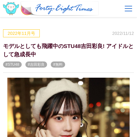
FAQ
費用とサービス
2022/11/12
2022年11月号
会員登録
ログイン
モデルとしても飛躍中のSTU48吉田彩良! アイドルと
して急成長中
#STU48
#吉田彩良
#無料