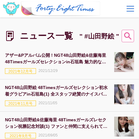
FAQ
費用とサービス
ニュース一覧
" #山田野絵 "
会員登録
ログイン
アザー&Pアルバム公開 ! NGT48山田野絵&佐藤海里
48Timesガールズセレクションin石垣島 魅力的なロ
ケ地もどどーんと紹介!
2021/12/29
2021年12月号
NGT48山田野絵 48Timesガールズセレクション初水
着グラビアin石垣島(1) 全スタッフ絶賛のナイスバデ
ィーを初披露
2021/11/05
2021年11月号
NGT48山田野絵&佐藤海里 48Timesガールズレセク
ション祝勝記念対談(1) ファンと仲間に支えられての
栄冠、いざ、グラビアロケへ!
2021/09/05
2021年9月号