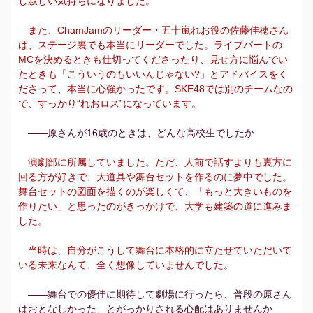
し寂しい気持ちになりました。
また、ChamJamのリーダー・五十嵐れお役の佐藤佳穂さん
は、ステージ裏でも本当にリーダーでした。ライブパートの
MCを決めるときも仕切ってくださったり、見せ方に悩んでい
たときも「こういうのもいいんじゃない?」とアドバイスをく
ださって、本当に心強かったです。SKE48では別のチームなの
で、すっかり“れおロス”になっています。
――原さんが16歳のときは、どんな高校生でしたか
演劇部に所属していました。ただ、人前で話すよりも裏方に
回る方が好きで、大道具や舞台セットを作るのに夢中でした。
舞台セットの図面を描くのが楽しくて、「もっと大きいものを
作りたい」と思ったのがきっかけで、大学も建築の道に進みま
した。
当時は、自分がこうして舞台に本格的に立たせていただいて
いる未来なんて、全く想像していませんでした。
――舞台での優佳に期待して劇場に行ったら、普段の原さん
はおとなしかった、とがっかりされる心配はありませんか