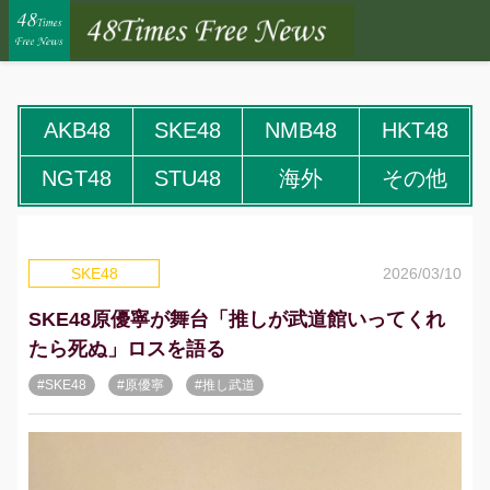
AKB48
SKE48
NMB48
HKT48
NGT48
STU48
海外
その他
2026/03/10
SKE48
SKE48原優寧が舞台「推しが武道館いってくれ
たら死ぬ」ロスを語る
#SKE48
#原優寧
#推し武道