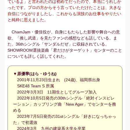
ているよ」と言われたのは初めてだったので、本当にうれしか
ったです。プロの方からそう言っていただけたことは、大きな
自信につながりましたし、これからも演技のお仕事をやりたい
と純粋に思えました。
ChamJam・優佳役が、自身にもたらした影響や舞台への意
欲、「推し武道」を見たファンの感想なども話している。ま
た、36thシングル「サンダルだぜ」に収録されている、
SHOWROOM選抜楽曲「君だけがターゲット」センターのこと
についても詳しく話してくれた。
▼原優寧(はら・ゆうね)
2001年11月23日生まれ
(24歳)
、福岡県出身
SKE48 Team S 所属
2022年3月3日 11期生としてグループ加入
2022年10月5日発売の30thシングル「絶対インスピレ
ーション」カップリング曲「New Ager」でセンターを務
める
2023年7月5日発売の31stシングル「好きになっちゃっ
た」で初選抜
2024年3月 九州の建築系大学を卒業