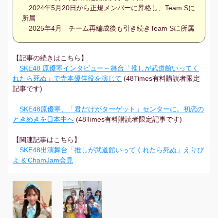
2024年5月20日から正規メンバーに昇格し、Team Sに
所属
2025年4月 チーム再編成後も引き続きTeam Sに所属
【記事の続きはこちら】
SKE48 原優寧インタビュー～舞台「推しが武道館いってく
れたら死ぬ」で寺本優佳役を演じて
(48Times有料購読者限定
記事です)
SKE48原優寧、「君だけがターゲット」センターに。初恋の
ときめきを日本中へ
(48Times有料購読者限定記事です)
【関連記事はこちら】
SKE48出演舞台「推しが武道館いってくれたら死ぬ」えりぴ
よ & ChamJam会見