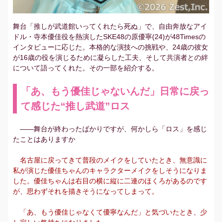
舞台「推しが武道館いってくれたら死ぬ」で、自由奔放なアイ
ドル・寺本優佳役を熱演したSKE48の原優寧(24)が48Timesの
インタビューに応じた。本格的な演技への挑戦や、24歳の彼女
が16歳の役を演じるために凝らした工夫、そして共演者との絆
について語ってくれた。その一部を紹介する。
「あ、もう優佳じゃないんだ」日常に戻っ
て感じた“推し武道”ロス
――舞台が終わったばかりですが、何かしら「ロス」を感じ
たことはありますか
名古屋に戻ってきて普段のメイクをしていたとき、無意識に
私が演じた優佳ちゃんのキャラクターメイクをしそうになりま
した。優佳ちゃんは右目の横に縦に二連のほくろがあるのです
が、思わずそれを描きそうになってしまって。
「あ、もう優佳じゃなくて優寧なんだ」と気づいたとき、少