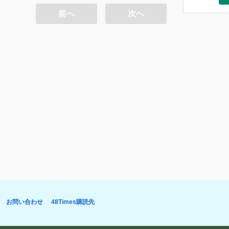
Forty-Eig
前へ
次へ
お問い合わせ
48Times購読先