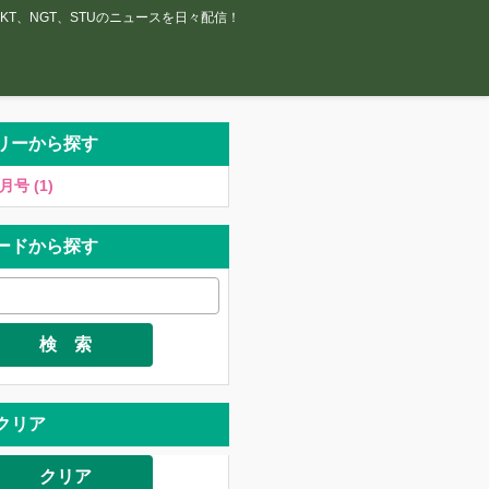
T、NGT、STUのニュースを日々配信！
リーから探す
月号 (1)
ードから探す
検 索
クリア
クリア