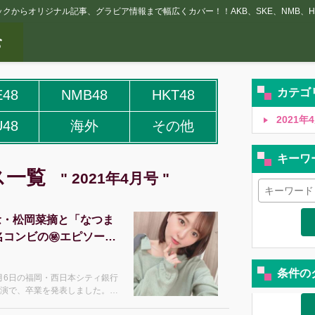
クからオリジナル記事、グラビア情報まで幅広くカバー！！AKB、SKE、NMB、HK
カテゴ
E48
NMB48
HKT48
2021年4
U48
海外
その他
キーワ
ス一覧
" 2021年4月号 "
念・松岡菜摘と「なつま
の名コンビの㊙エピソード
ん
条件の
3月6日の福岡・西日本シティ銀行
公演で、卒業を発表しました。ま
が、在籍するのも、もう残りわ