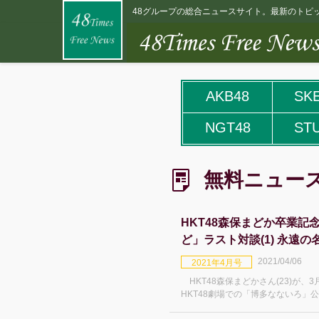
48グループの総合ニュースサイト。最新のトピッ
AKB48
SK
NGT48
ST
無料ニュー
HKT48森保まどか卒業記
ど」ラスト対談(1) 永遠
満載 涙なしには読めませ
2021/04/06
2021年4月号
HKT48森保まどかさん(23)が、
HKT48劇場での「博多なないろ」
だ活動終了日は発表されていません