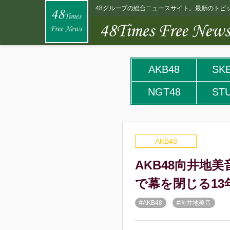
48グループの総合ニュースサイト。最新のトピッ
AKB48
SK
NGT48
ST
AKB48
AKB48向井地
で幕を閉じる1
#AKB48
#向井地美音