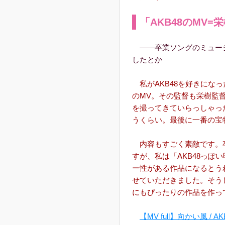
「AKB48のMV=
――卒業ソングのミュー
したとか
私がAKB48を好きにな
のMV。その監督も栄樹監督
を撮ってきていらっしゃった
うくらい。最後に一番の宝
内容もすごく素敵です。
すが、私は「AKB48っぽ
ー性がある作品になるとう
せていただきました。そう
にもぴったりの作品を作っ
【MV full】向かい風 / AK