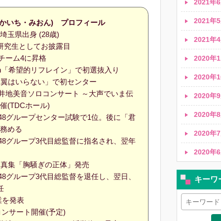
2021年6
2021年5
(むかいち・みおん) プロフィール
れ 埼玉県出身
(28歳)
2021年4
5期研究生としてお披露目
岸チーム4に昇格
2020年1
38th「希望的リフレイン」で初選抜入り
2020年1
th「翼はいらない」で初センター
向井地美音ソロコンサート ～大声でいま伝
2020年9
(TDCホール)
2020年8
KB48グループセンター試験で1位。後に「君
を務める
2020年7
KB48グループ3代目総監督に指名され、翌年
2020年6
st写真集「胸騒ぎの正体」発売
KB48グループ3代目総監督を退任し、翌日、
キーワ
任
業を発表
コンサート開催(予定)