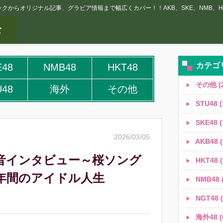
クからオリジナル記事、グラビア情報まで幅広くカバー！！AKB、SKE、NMB、HK
カテゴ
E48
NMB48
HKT48
その他 (2
U48
海外
その他
STU48 (
SKE48 (
2026/03/05
AKB48 (
美音インタビュー～桜ソング
HKT48 (
3年間のアイドル人生
NMB48 (
NGT48 (
海外48 (