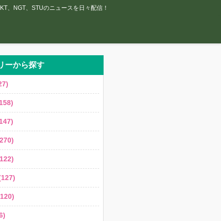
T、NGT、STUのニュースを日々配信！
リーから探す
7)
158)
147)
270)
122)
127)
120)
6)