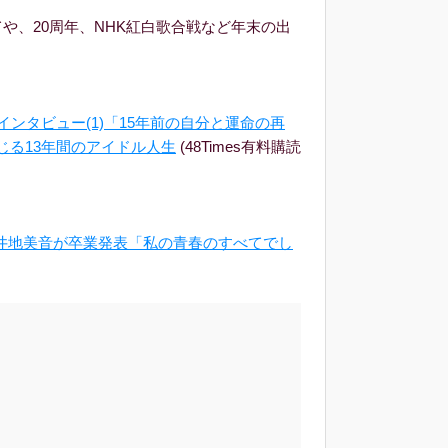
や、20周年、NHK紅白歌合戦など年末の出
。
インタビュー(1)「15年前の自分と運命の再
じる13年間のアイドル人生
(48Times有料購読
・向井地美音が卒業発表「私の青春のすべてでし