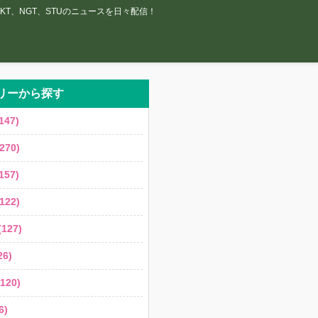
T、NGT、STUのニュースを日々配信！
リーから探す
147)
270)
157)
122)
127)
6)
120)
6)