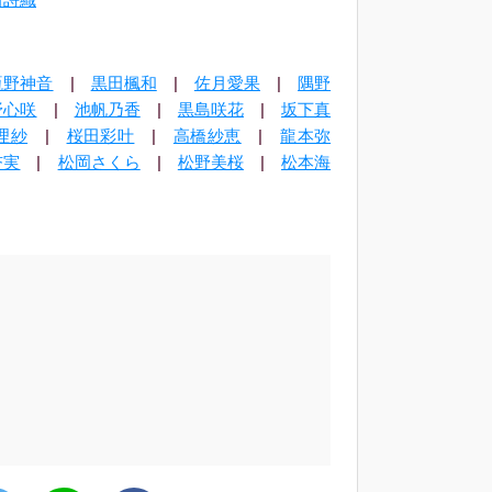
瓶野神音
|
黒田楓和
|
佐月愛果
|
隅野
野心咲
|
池帆乃香
|
黒島咲花
|
坂下真
理紗
|
桜田彩叶
|
高橋紗恵
|
龍本弥
杏実
|
松岡さくら
|
松野美桜
|
松本海