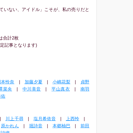
ていない、アイドル」こそが、私の売りだと
は合計2枚
定記事となります)
岡本怜奈
|
加藤夕夏
|
小嶋花梨
|
貞野
澤菜央
|
中川美音
|
平山真衣
|
南羽
海佑
|
川上千尋
|
塩月希依音
|
上西怜
|
|
原かれん
|
堀詩音
|
本郷柚巴
|
前田
田詩織