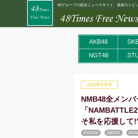
48グループの総合ニュースサイト。最新のトピッ
AKB48
SK
NGT48
ST
2022年2月号
NMB48全メン
「NAMBATTL
そ私を応援して!” 
#NMB48
#堀詩音
#NA