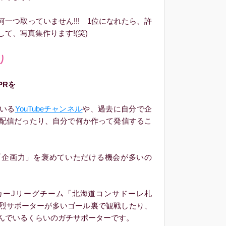
一つ取っていません!!! 1位になれたら、許
て、写真集作ります!(笑)
り
PRを
いる
YouTubeチャンネル
や、過去に自分で企
間配信だったり、自分で何か作って発信するこ
企画力」を褒めていただける機会が多いの
。
ーJリーグチーム「北海道コンサドーレ札
烈サポーターが多いゴール裏で観戦したり、
んでいるくらいのガチサポーターです。