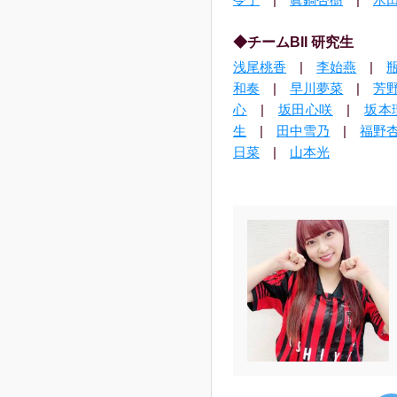
◆チームBII 研究生
浅尾桃香
|
李始燕
|
和奏
|
早川夢菜
|
芳
心
|
坂田心咲
|
坂本
生
|
田中雪乃
|
福野
日菜
|
山本光