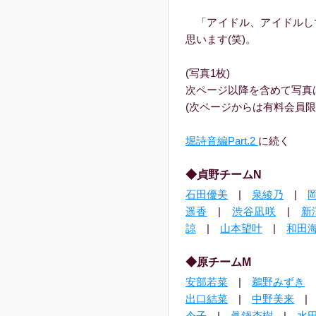
「アイドル、アイドルし
思います(笑)。
(写真1枚)
次ページ以降を含めて写真
(次ページからは有料会員限
堀詩音編Part.2
に続く
◆貞野チームN
石田優美
|
泉綾乃
|
遥香
|
渋谷凪咲
|
新
諒
|
山本望叶
|
和田
◆原チームM
安部若菜
|
鵜野みずき
出口結菜
|
中野美来
令子
|
眞鍋杏樹
|
水