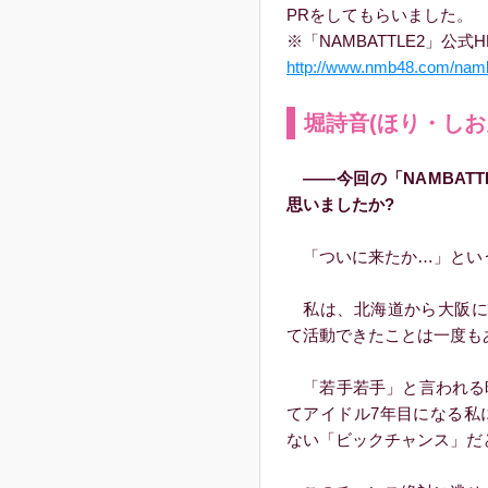
PRをしてもらいました。
※「NAMBATTLE2」公式H
http://www.nmb48.com/namb
堀詩音(ほり・しおん
――今回の「NAMBAT
思いましたか?
「ついに来たか…」とい
私は、北海道から大阪に
て活動できたことは一度も
「若手若手」と言われる
てアイドル7年目になる私
ない「ビックチャンス」だ