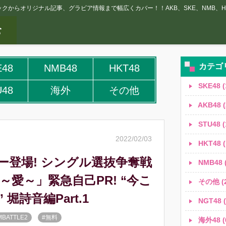
クからオリジナル記事、グラビア情報まで幅広くカバー！！AKB、SKE、NMB、HK
カテゴ
E48
NMB48
HKT48
SKE48 (
U48
海外
その他
AKB48 (
STU48 (
2022/02/03
HKT48 (
バー登場! シングル選抜争奪戦
NMB48 (
E2～愛～」緊急自己PR! “今こ
その他 (2
堀詩音編Part.1
NGT48 (
MBATTLE2
#無料
海外48 (