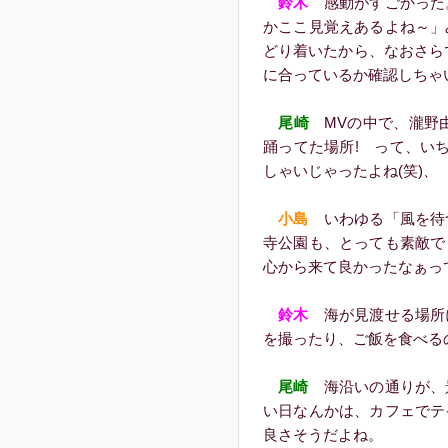
鈴木
感動がすごかった
かここ見覚えあるよね～」
どり着いたから、なおさら
に合っているか確認しちゃい
尾崎
MVの中で、瀧野由
踊ってた場所! って、い
しゃいじゃったよね(笑)、
小島
いわゆる「風を待
寺公園も、とっても素敵で
心から来て良かったなぁっ
鈴木
海が見渡せる場所
を撮ったり、ご飯を食べる
尾崎
海沿いの通りが、
い日なんかは、カフェでテ
良さそうだよね。