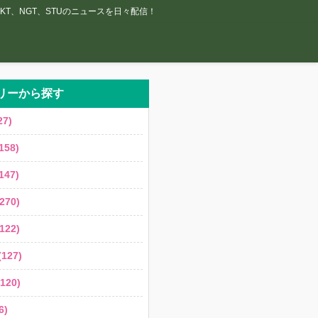
T、NGT、STUのニュースを日々配信！
リーから探す
7)
158)
147)
270)
122)
127)
120)
6)