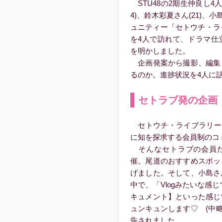
STU48の2期生仲良し4人
4)、鈴木彩夏さん(21)、
ュニティー「セトウチ・ラ
を4人で訪れて、ドラマ仕
を明かしました。
企画発案から撮影、編集
るのか。進捗状況を4人に
セトラブ発の企画
セトウチ・ライブラリー(
に知を探求する会員制のコ
そんなセトラブの会員た
催。尾道のおすすめスポッ
げました。そして、小島さ
中で、「Vlogみたいな感
キュメント】といった感じ
ュンキュンします♡ (中
告されました。