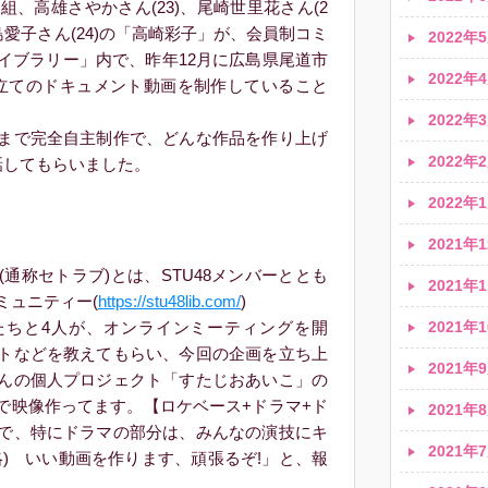
組、高雄さやかさん(23)、尾崎世里花さん(2
小島愛子さん(24)の「高崎彩子」が、会員制コミ
2022年5
イブラリー」内で、昨年12月に広島県尾道市
2022年4
立てのドキュメント動画を制作していること
2022年3
まで完全自主制作で、どんな作品を作り上げ
2022年2
話してもらいました。
2022年1
2021年1
通称セトラブ)とは、STU48メンバーととも
2021年1
ミュニティー(
https://stu48lib.com/
)
2021年1
ちと4人が、オンラインミーティングを開
トなどを教えてもらい、今回の企画を立ち上
2021年9
んの個人プロジェクト「すたじおあいこ」の
じで映像作ってます。【ロケベース+ドラマ+ド
2021年8
で、特にドラマの部分は、みんなの演技にキ
2021年7
略) いい動画を作ります、頑張るぞ!」と、報