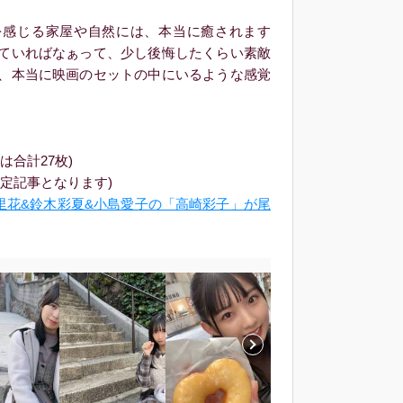
感じる家屋や自然には、本当に癒されます
ていればなぁって、少し後悔したくらい素敵
、本当に映画のセットの中にいるような感覚
は合計27枚)
定記事となります)
世里花&鈴木彩夏&小島愛子の「高崎彩子」が尾
く