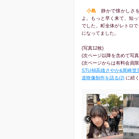
小島
静かで懐かしさを
よ。もっと早く来て、知っ
でした。町全体がレトロで
になってました。
(写真12枚)
(次ページ以降を含めて写真
(次ページからは有料会員限
STU48高雄さやか&尾崎
道映像制作を語る(2)
に続