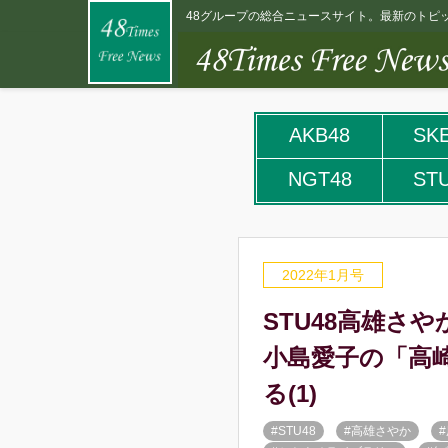
48グループの総合ニュースサイト。最新のトピッ
AKB48
SK
NGT48
ST
2022年1月号
STU48高雄さ
小島愛子の「高
る(1)
#STU48
#高雄さやか