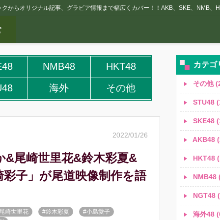
クからオリジナル記事、グラビア情報まで幅広くカバー！！AKB、SKE、NMB、HK
カテゴ
E48
NMB48
HKT48
その他 (2
U48
海外
その他
STU48 (
SKE48 (
2022/01/26
AKB48 (
やか&尾崎世里花&鈴木彩夏&
HKT48 (
崎彩子」が尾道映像制作を語
NMB48 (
NGT48 (
#尾崎世里花
#鈴木彩夏
#小島愛子
海外48 (