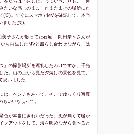
。私たちは「探した」っていうよりも、「何
みたいな感じのまま、たまたまその場所にた
で(笑)。すぐにスマホでMVを確認して、本当
ました(笑)。
美子さんが触ってた石垣! 岡田奈々さんが
ちいち再生したMVと照らし合わせながら、は
つ」の撮影場所を巡礼したわけですが、千光
した。山の上から見た夕焼けの景色を見て、
て思いました。
には、ベンチもあって、そこでゆっくり写真
のもいいなぁって。
景色が本当にきれいだった。風が無くて暖か
イクアウトをして、海を眺めながら食べると