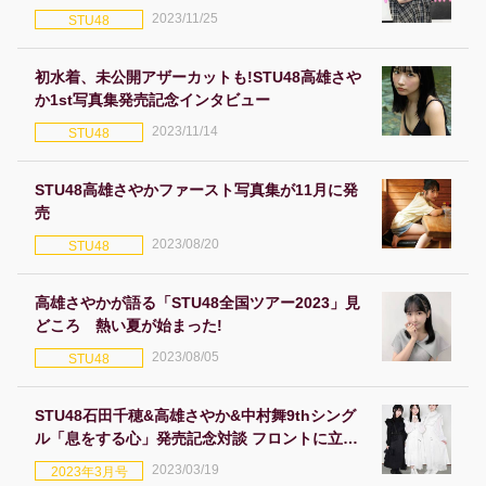
2023/11/25
STU48
初水着、未公開アザーカットも!STU48高雄さや
か1st写真集発売記念インタビュー
2023/11/14
STU48
STU48高雄さやかファースト写真集が11月に発
売
2023/08/20
STU48
高雄さやかが語る「STU48全国ツアー2023」見
どころ 熱い夏が始まった!
2023/08/05
STU48
STU48石田千穂&高雄さやか&中村舞9thシング
ル「息をする心」発売記念対談 フロントに立つ
思いを語り合う
2023/03/19
2023年3月号