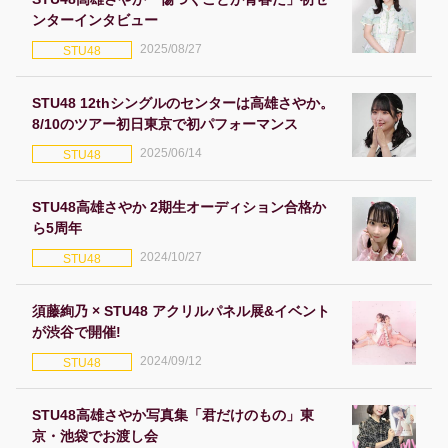
ンターインタビュー
2025/08/27
STU48
STU48 12thシングルのセンターは高雄さやか。
8/10のツアー初日東京で初パフォーマンス
2025/06/14
STU48
STU48高雄さやか 2期生オーディション合格か
ら5周年
2024/10/27
STU48
須藤絢乃 × STU48 アクリルパネル展&イベント
が渋谷で開催!
2024/09/12
STU48
STU48高雄さやか写真集「君だけのもの」東
京・池袋でお渡し会