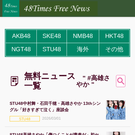
AKB48
SKE48
NMB48
HKT48
NGT48
STU48
海外
その他
無料ニュース
" #高雄さ
やか "
一覧
STU48中村舞・石田千穂・高雄さやか 13thシン
グル「好きすぎて泣く」座談会
2026/03/01
STU48
STU48高雄さやか「傷つくことが青春だ」初セ