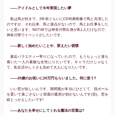
――アイドルとして今年実現したい夢
私は馬が好きで、3年前ぐらいにCD特典映像で馬と共演した
のですが、それ以来、馬と接点がないので、馬とお仕事をした
いと思います。NGT48では神奈川県出身が私1人だけなので、
神奈川県でイベントがしたいです。
――新しく始めたいことや、変えたい習慣
最近バラエティー寄りになっていたので、もうちょっと落ち
着いた一人の素敵な女性にりたいです。キャラだけじゃなく
て、私生活やしぐさも含めて大人になりたいです。
――20歳のお祝いに20万円もらいました。何に使う?
いい窓が欲しいんです。隙間風が本当にひどくて、段ボール
を置いて過ごさないと部屋の暖房が効かないんです(笑)。窓を
総とっかえしたいです!
――あなたを幸せにしてくれる魔法の言葉は?