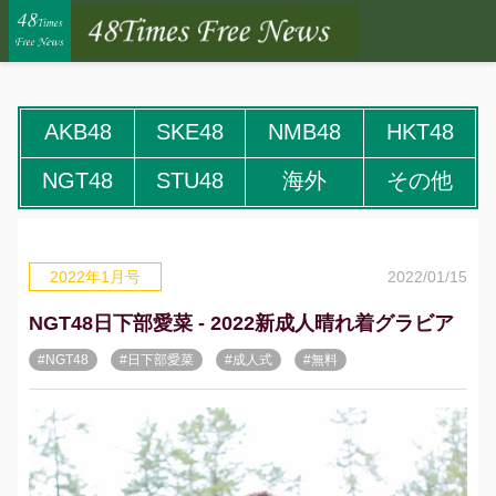
AKB48
SKE48
NMB48
HKT48
NGT48
STU48
海外
その他
2022/01/15
2022年1月号
NGT48日下部愛菜 - 2022新成人晴れ着グラビア
#NGT48
#日下部愛菜
#成人式
#無料