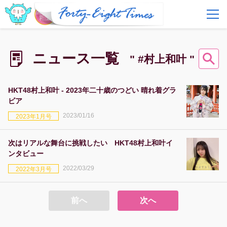
FAQ
費用とサービス
ニュース一覧
" #村上和叶 "
会員登録
ログイン
HKT48村上和叶 - 2023年二十歳のつどい 晴れ着グラ
ビア
2023/01/16
2023年1月号
次はリアルな舞台に挑戦したい HKT48村上和叶イ
ンタビュー
2022/03/29
2022年3月号
前へ
次へ