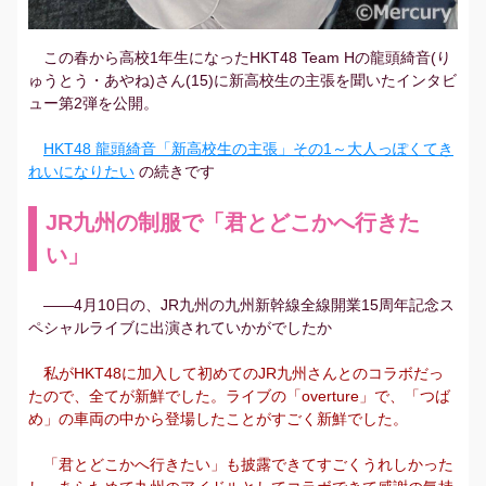
この春から高校1年生になったHKT48 Team Hの龍頭綺音(り
ゅうとう・あやね)さん(15)に新高校生の主張を聞いたインタビ
ュー第2弾を公開。
HKT48 龍頭綺音「新高校生の主張」その1～大人っぽくてき
れいになりたい
の続きです
JR九州の制服で「君とどこかへ行きた
い」
――4月10日の、JR九州の九州新幹線全線開業15周年記念ス
ペシャルライブに出演されていかがでしたか
私がHKT48に加入して初めてのJR九州さんとのコラボだっ
たので、全てが新鮮でした。ライブの「overture」で、「つば
め」の車両の中から登場したことがすごく新鮮でした。
「君とどこかへ行きたい」も披露できてすごくうれしかった