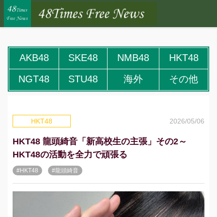
AKB48
SKE48
NMB48
HKT48
NGT48
STU48
海外
その他
2026/05/06
HKT48
HKT48 龍頭綺音「新高校生の主張」その2～
HKT48の活動を全力で頑張る
#HKT48
#龍頭綺音