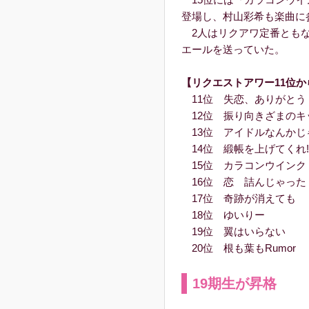
登場し、村山彩希も楽曲に
2人はリクアワ定番ともな
エールを送っていた。
【リクエストアワー11位か
11位 失恋、ありがとう
12位 振り向きざまのキ
13位 アイドルなんかじ
14位 緞帳を上げてくれ!
15位 カラコンウインク
16位 恋 詰んじゃった
17位 奇跡が消えても
18位 ゆいりー
19位 翼はいらない
20位 根も葉もRumor
19期生が昇格