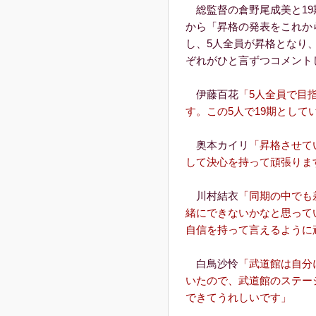
総監督の倉野尾成美と19
から「昇格の発表をこれか
し、5人全員が昇格となり
ぞれがひと言ずつコメント
伊藤百花
「5⼈全員で⽬
す。この5⼈で19期とし
奥本カイリ
「昇格させて
して決⼼を持って頑張りま
川村結⾐
「同期の中でも
緒にできないかなと思ってい
⾃信を持って⾔えるように
⽩⿃沙怜
「武道館は⾃分
いたので、武道館のステー
できてうれしいです」