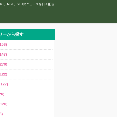
T、NGT、STUのニュースを日々配信！
リーから探す
158)
147)
270)
122)
127)
6)
120)
6)