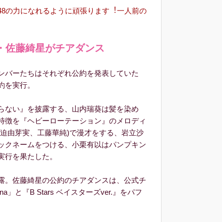
B48の⼒になれるように頑張ります︕⼀⼈前の
・佐藤綺星がチアダンス
ンバーたちはそれぞれ公約を発表していた
約を実行。
らない』を披露する、山内瑞葵は髪を染め
特徴を『ヘビーローテーション』のメロディ
(迫由芽実、工藤華純)で漫才をする、岩立沙
ックネームをつける、小栗有以はパンプキン
実行を果たした。
露。佐藤綺星の公約のチアダンスは、公式チ
」と『B Stars ベイスターズver.』をパフ