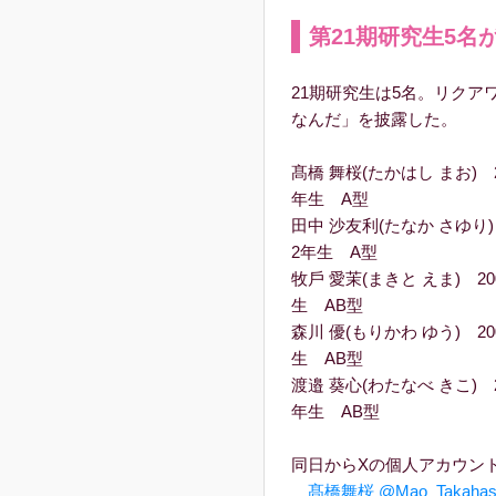
第21期研究生5名
21期研究生は5名。リクア
なんだ」を披露した。
髙橋 舞桜(たかはし まお)
年生 A型
⽥中 沙友利(たなか さゆり
2年生 A型
牧⼾ 愛茉(まきと えま) 
生 AB型
森川 優(もりかわ ゆう) 
生 AB型
渡邉 葵⼼(わたなべ きこ)
年生 AB型
同日からXの個人アカウン
髙橋舞桜 @Mao_Takahash