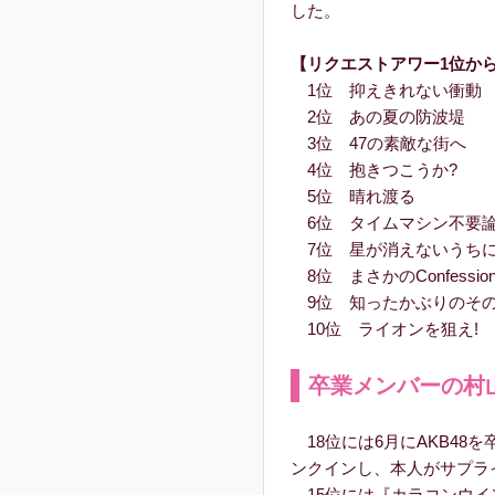
した。
【リクエストアワー1位から
1位 抑えきれない衝動
2位 あの夏の防波堤
3位 47の素敵な街へ
4位 抱きつこうか?
5位 晴れ渡る
6位 タイムマシン不要
7位 星が消えないうち
8位 まさかのConfessio
9位 知ったかぶりのそ
10位 ライオンを狙え!
卒業メンバーの村
18位には6月にAKB48
ンクインし、本人がサプラ
15位には『カラコンウイ