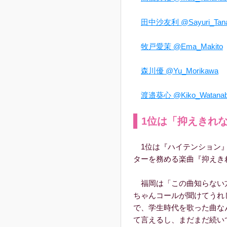
田中沙友利 @Sayuri_Tana
牧戸愛茉 @Ema_Makito
森川優 @Yu_Morikawa
渡邉葵心 @Kiko_Watanab
1位は「抑えきれ
1位は『ハイテンション』
ターを務める楽曲『抑えき
福岡は「この曲知らない
ちゃんコールが聞けてうれ
で、学⽣時代を歌った曲なん
て⾔えるし、まだまだ続い