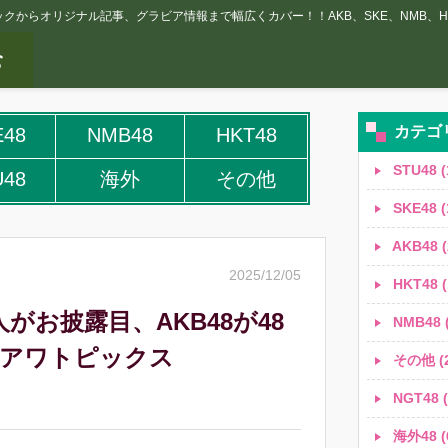
クからオリジナル記事、グラビア情報まで幅広くカバー！！AKB、SKE、NMB、HK
カテゴ
E48
NMB48
HKT48
STU48 (
U48
海外
その他
SKE48 (
AKB48 (
2025/12/05
HKT48 (
5人がお披露目、AKB48が48
NMB48 (
クアワトピックス
その他 (2
NGT48 (
海外48 (