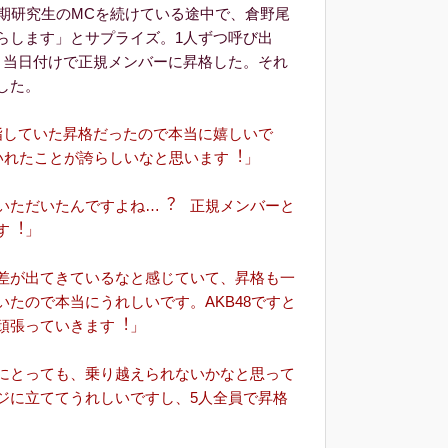
期研究生のMCを続けている途中で、倉野尾
らします」とサプライズ。1人ずつ呼び出
、当日付けで正規メンバーに昇格した。それ
した。
指していた昇格だったので本当に嬉しいで
ていれたことが誇らしいなと思います︕」
いただいたんですよね…︖ 正規メンバーと
す︕」
差が出てきているなと感じていて、昇格も⼀
たので本当にうれしいです。AKB48ですと
頑張っていきます︕」
にとっても、乗り越えられないかなと思って
ジに⽴ててうれしいですし、5⼈全員で昇格