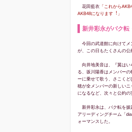
花田藍衣
「これからAK
AKB48になります︕」
新井彩永がバク転
今回の武道館に向けてメ
が、この日もたくさんの公
向井地美音は、『翼はい
る、坂川陽香はメンバーの
ーに乗せて歌う、さこくど
穂が全メンバーの新しいニ
になるなど、次々と公約の
新井彩永は、バク転を披
アリーディングチーム「diana
ォーマンスした。