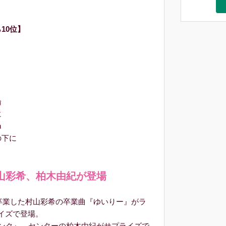
10位】
論
に
n
の下に
山彩希、柏木由紀が登場
を卒業した村山彩希の卒業曲『ゆいりー』がラ
イズで登場。
ンク』。センターの柏木由紀がサプライズで