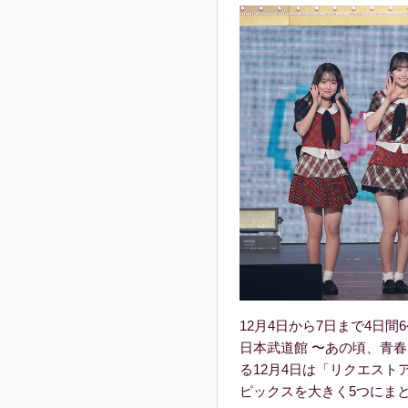
12月4日から7日まで4日間6公演行う「
⽇本武道館 〜あの頃、⻘
る12月4日は「リクエスト
ピックスを大きく5つにま