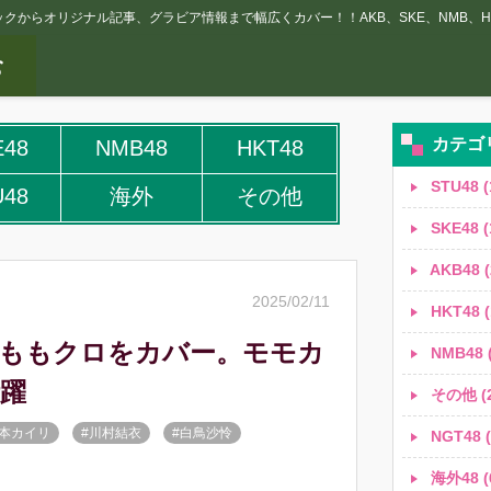
クからオリジナル記事、グラビア情報まで幅広くカバー！！AKB、SKE、NMB、HK
カテゴ
E48
NMB48
HKT48
STU48 (
U48
海外
その他
SKE48 (
AKB48 (
2025/02/11
HKT48 (
期生がももクロをカバー。モモカ
NMB48 (
活躍
その他 (2
奥本カイリ
#川村結衣
#白鳥沙怜
NGT48 (
海外48 (