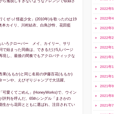
から逸脱しすぎないようなアレンジで収録さ
2022年5
2022年4
っ! 怪盗少女」(2010年)を歌ったのは19
、奥本カイリ、川村結衣、白鳥沙怜、花田藍
2022年3
2022年2
 the ももいろクローバー メイ、カイリー、サリ
2022年1
詞で始まった同曲は、できるだけ5人バージ
再現し、最後の間奏でもアクロバティックな
2021年1
2021年1
果(ももか)と同じ名前の伊藤百花(ももか)
2021年1
ターンや、えびぞりジャンプで大活躍。
2021年9
くてごめん」(HoneyWorks)で、ウイン
2021年8
評判を呼んだ。65thシングル「まさかの
にも19期生から花田とともに選ばれ、注目されてい
2021年7