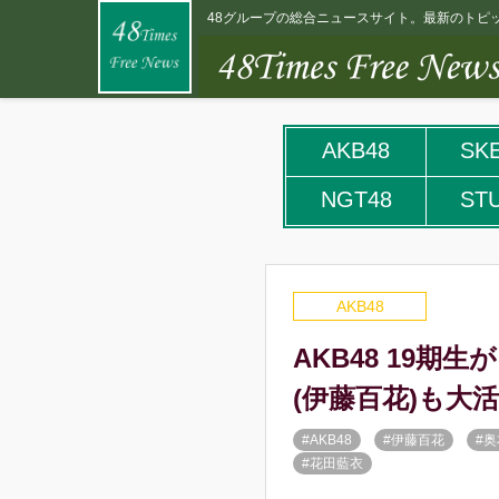
48グループの総合ニュースサイト。最新のトピッ
AKB48
SK
NGT48
ST
AKB48
AKB48 19
(伊藤百花)も大
#AKB48
#伊藤百花
#
#花田藍衣