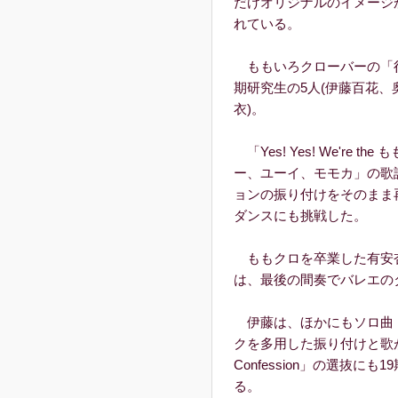
だけオリジナルのイメージ
れている。
ももいろクローバーの「行くぜ
期研究生の5人(伊藤百花
衣)。
「Yes! Yes! We're
ー、ユーイ、モモカ」の歌
ョンの振り付けをそのまま
ダンスにも挑戦した。
ももクロを卒業した有安杏
は、最後の間奏でバレエの
伊藤は、ほかにもソロ曲「可愛
クを多用した振り付けと歌が
Confession」の選抜
る。