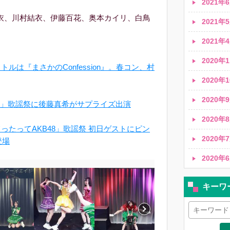
2021年6
衣、川村結衣、伊藤百花、奥本カイリ、白鳥
2021年5
2021年4
2020年1
タイトルは『まさかのConfession』。春コン、村
2020年1
2020年9
48」歌謡祭に後藤真希がサプライズ出演
2020年8
「なんてったってAKB48」歌謡祭 初日ゲストにピン
2020年7
登場
2020年6
キーワ