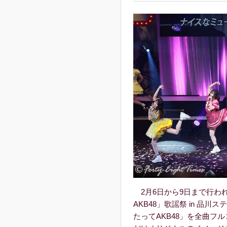
2月6日から9日まで行われた『
AKB48」歌謡祭 in 品
たってAKB48」を全曲フ