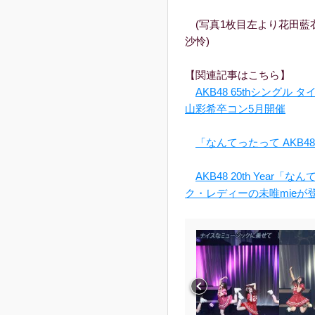
(写真1枚目左より花田藍
沙怜)
【関連記事はこちら】
AKB48 65thシングル 
山彩希卒コン5⽉開催
「なんてったって AKB
AKB48 20th Year
ク・レディーの未唯mieが