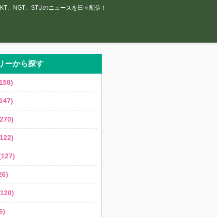
T、NGT、STUのニュースを日々配信！
リーから探す
158)
147)
270)
122)
127)
6)
120)
6)