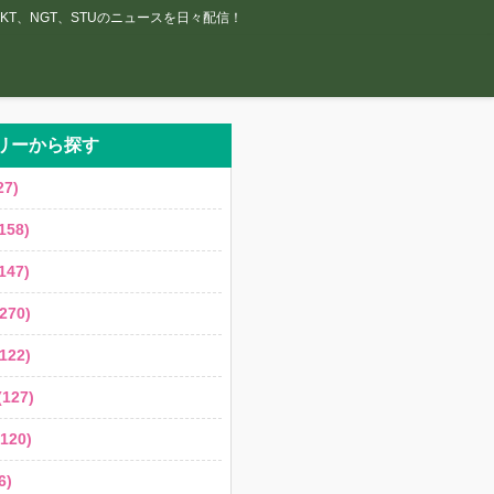
T、NGT、STUのニュースを日々配信！
リーから探す
7)
158)
147)
270)
122)
127)
120)
6)