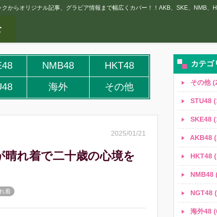
クからオリジナル記事、グラビア情報まで幅広くカバー！！AKB、SKE、NMB、HK
カテゴ
E48
NMB48
HKT48
その他 (2
U48
海外
その他
STU48 (
SKE48 (
2025/01/21
AKB48 (
香が晴れ着で二十歳の心境を
HKT48 (
NMB48 (
晴れ着
NGT48 (
海外48 (