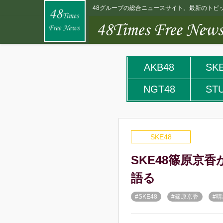
48グループの総合ニュースサイト。最新のトピッ
AKB48
SK
NGT48
ST
SKE48
SKE48篠原京
語る
#SKE48
#篠原京香
#