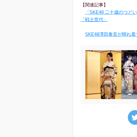
【関連記事】
「SKE48 二十歳のつ
「戦士世代」
SKE48澤田奏音が晴れ