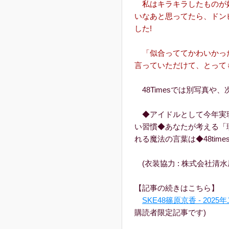
私はキラキラしたものが
いなあと思ってたら、ドン
した!
「似合っててかわいかっ
言っていただけて、とっても
48Timesでは別写真や
◆アイドルとして今年実
い習慣◆あなたが考える「
れる魔法の言葉は◆48tim
(衣装協力 : 株式会社清水
【記事の続きはこちら】
SKE48篠原京香 - 20
購読者限定記事です)