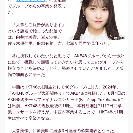
でグループからの卒業を発表し
た。
「大事なご報告があります」
という題名で始まった配信で
は、向井地美音、岩立沙穂、
佐々木優佳里、服部有菜、吉川七瀬が同席で見守った。
「常に挑戦していたいなと思って、AKB48グループから一歩外
に出て、挑戦して頑張っていきたいと思ってこのグループから
旅立つことを決めようと今、発表させていただきました」と笑
顔で前向きに語った。
中西はHKT48の1期生として48グループに加入。2024年、
「AKB48グループ大組閣祭り」でAKB48に移籍した。8月4日の
AKB48現チームファイナルコンサート(KT Zepp Yokohama)に
は出演。HKT48の現役最後の1期生・本村碧唯は7月17日に卒
業コンサートを行うが、中西が卒業することで、HKT48の1期
生はすべて卒業となる。
大森美優、川原美咲に続き3日連続の卒業発表となった。