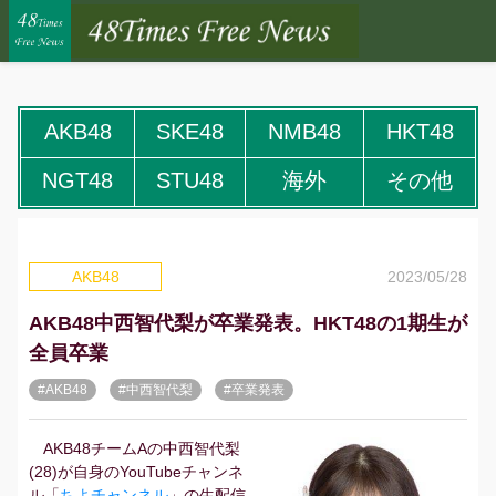
AKB48
SKE48
NMB48
HKT48
NGT48
STU48
海外
その他
2023/05/28
AKB48
AKB48中西智代梨が卒業発表。HKT48の1期生が
全員卒業
#AKB48
#中西智代梨
#卒業発表
AKB48チームAの中西智代梨
(28)が自身のYouTubeチャンネ
ル「
ちよチャンネル
」の生配信