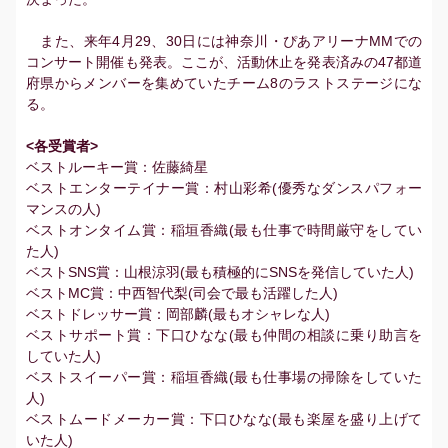
また、来年4月29、30日には神奈川・ぴあアリーナMMでの
コンサート開催も発表。ここが、活動休止を発表済みの47都道
府県からメンバーを集めていたチーム8のラストステージにな
る。
<各受賞者>
ベストルーキー賞：佐藤綺星
ベストエンターテイナー賞：村山彩希(優秀なダンスパフォー
マンスの人)
ベストオンタイム賞：稲垣香織(最も仕事で時間厳守をしてい
た人)
ベストSNS賞：山根涼羽(最も積極的にSNSを発信していた人)
ベストMC賞：中西智代梨(司会で最も活躍した人)
ベストドレッサー賞：岡部麟(最もオシャレな人)
ベストサポート賞：下口ひなな(最も仲間の相談に乗り助言を
していた人)
ベストスイーパー賞：稲垣香織(最も仕事場の掃除をしていた
人)
ベストムードメーカー賞：下口ひなな(最も楽屋を盛り上げて
いた人)