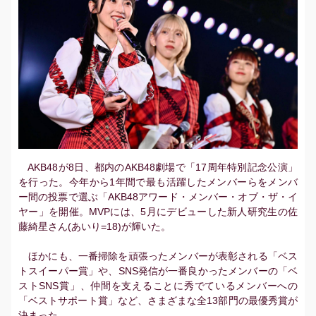
AKB48が8日、都内のAKB48劇場で「17周年特別記念公演」
を行った。今年から1年間で最も活躍したメンバーらをメンバ
ー間の投票で選ぶ「AKB48アワード・メンバー・オブ・ザ・イ
ヤー」を開催。MVPには、5月にデビューした新人研究生の佐
藤綺星さん(あいり=18)が輝いた。
ほかにも、一番掃除を頑張ったメンバーが表彰される「ベス
トスイーパー賞」や、SNS発信が一番良かったメンバーの「ベ
ストSNS賞」、仲間を支えることに秀でているメンバーへの
「ベストサポート賞」など、さまざまな全13部門の最優秀賞が
決まった。