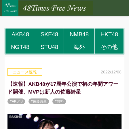
AKB48
SKE48
NMB48
HKT48
NGT48
STU48
海外
その他
2022/12/08
ニュース速報
【速報】AKB48が17周年公演で初の年間アワー
ド開催、MVPは新人の佐藤綺星
#AKB48
#佐藤綺星
#無料