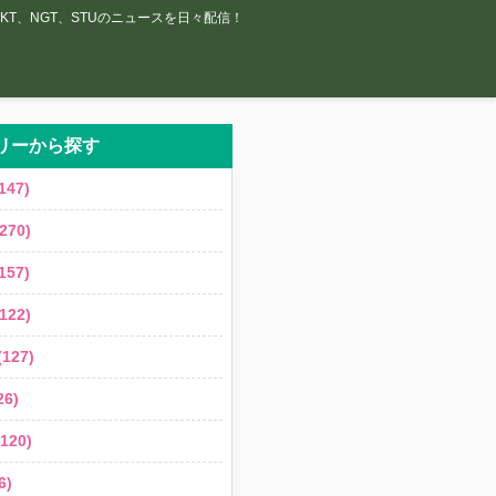
T、NGT、STUのニュースを日々配信！
リーから探す
147)
270)
157)
122)
127)
6)
120)
6)