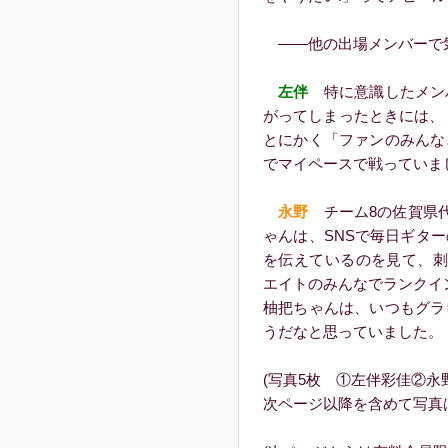
――他の出場メンバーで気
左伴
特に意識したメン
がってしまったときには、
とにかく「ファンのみんな
でマイペースで戦っていま
永野
チーム8の佐賀県代
ゃんは、SNSで毎日ギタ
を伝えているのを見て、刺
エイトのみんなでランクイ
柚把ちゃんは、いつもグラ
うだなと思っていました。
(写真5枚 ①左伴彩佳②永
次ページ以降を含めて写真は