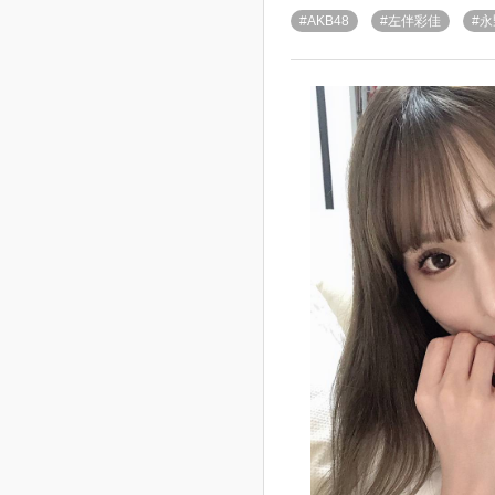
#AKB48
#左伴彩佳
#