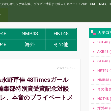
クからオリジナル記事、グラビア情報まで幅広くカバー！！AKB、SKE、NMB、HK
カテゴ
E48
NMB48
HKT48
SKE48 (
U48
海外
その他
AKB48 (
STU48 (
2021/09/05
HKT48 (
永野芹佳 48Timesガール
NMB48 (
編集部特別賞受賞記念対談
その他 (2
スプレ、本音のプライベートメ
NGT48 (
海外48 (