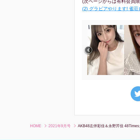
(次ページからは有料会員限
(2) グラビアやります! 雀
HOME
2021年9月号
AKB48左伴彩佳＆永野芹佳 48T