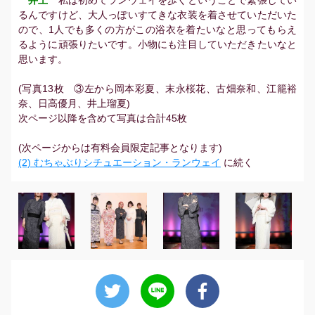
井上
私は初めてランウェイを歩くということで緊張してい
るんですけど、大人っぽいすてきな衣装を着させていただいた
ので、1人でも多くの方がこの浴衣を着たいなと思ってもらえ
るように頑張りたいです。小物にも注目していただきたいなと
思います。
(写真13枚 ③左から岡本彩夏、末永桜花、古畑奈和、江籠裕
奈、日高優月、井上瑠夏)
次ページ以降を含めて写真は合計45枚
(次ページからは有料会員限定記事となります)
(2) むちゃぶりシチュエーション・ランウェイ
に続く