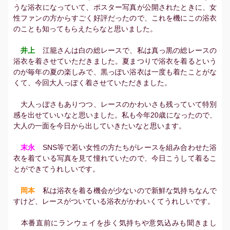
うな浴衣になっていて、ポスター写真が公開されたときに、女
性ファンの方からすごく好評だったので、これを機にこの浴衣
のことも知ってもらえたらなと思いました。
井上
江籠さんは白の総レースで、私は真っ黒の総レースの
浴衣を着させていただきました。夏まつりで浴衣を着るという
のが毎年の夏の楽しみで、黒っぽい浴衣は一度も着たことがな
くて、今回大人っぽく着させていただきました。
大人っぽさもありつつ、レースのかわいさも残っていて特別
感を出せていいなと思いました。私も今年20歳になったので、
大人の一面を今日から出していきたいなと思います。
末永
SNS等で若い女性の方たちがレースを組み合わせた浴
衣を着ている写真を見て憧れていたので、今日こうして着るこ
とができてうれしいです。
岡本
私は浴衣を着る機会が少ないので新鮮な気持ちなんで
すけど、レースがついている浴衣がかわいくてうれしいです。
本番直前にランウェイを歩く気持ちや意気込みも聞きまし