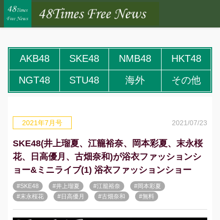
AKB48
SKE48
NMB48
HKT48
NGT48
STU48
海外
その他
2021/07/23
2021年7月号
SKE48(井上瑠夏、江籠裕奈、岡本彩夏、末永桜
花、日高優月、古畑奈和)が浴衣ファッションシ
ョー&ミニライブ(1) 浴衣ファッションショー
#SKE48
#井上瑠夏
#江籠裕奈
#岡本彩夏
#末永桜花
#日高優月
#古畑奈和
#無料