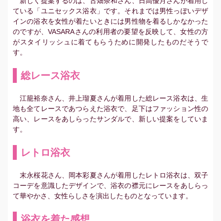
新しく提案するのは、古畑奈和さん、日高優月さんが着用し
ている「ユニセックス浴衣」です。それまでは男性っぽいデザ
インの浴衣を女性が着たいときには男性物を着るしかなかった
のですが、VASARAさんの利用者の要望を反映して、女性の方
がスタイリッシュに着てもらうために開発したものだそうで
す。
総レース浴衣
江籠裕奈さん、井上瑠夏さんが着用した総レース浴衣は、生
地も全てレースであつらえた浴衣で、足下はファッション性の
高い、レースをあしらったサンダルで、新しい提案をしていま
す。
レトロ浴衣
末永桜花さん、岡本彩夏さんが着用したレトロ浴衣は、双子
コーデを意識したデザインで、浴衣の襟元にレースをあしらっ
て華やかさ、女性らしさを演出したものとなっています。
浴衣を着た感想