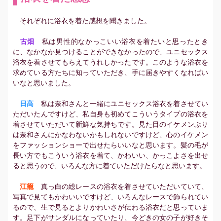
それぞれに浴衣を着た感想を聞きました。
古畑
私は男性的なかっこいい浴衣を着たいと思ったとき
に、なかなか見つけることができなかったので、ユニセックス
浴衣を着させてもらえてうれしかったです。このような浴衣を
求めている方たちに知っていただき、手に届きやすくなればい
いなと思いました。
日高
私は奈和さんと一緒にユニセックス浴衣を着させてい
ただいたんですけど、私自身も初めてこういうタイプの浴衣を
着させていただいて新鮮な気持ちです。見た目のイケメンぶり
は奈和さんにかなわないかもしれないですけど、心のイケメン
をファッションショーで出せたらいいなと思います。髪の毛が
長い方でもこういう浴衣を着て、かわいい、かっこよさを出せ
ると思うので、いろんな方に着ていただけたらなと思います。
江籠
真っ白の総レースの浴衣を着させていただいていて、
写真で見てもかわいいですけど、いろんなレースで飾られてい
るので、生で見るとよりかわいさが伝わる浴衣だと思っていま
す。足下がサンダルになっていたり、今どきの女の子が好きそ