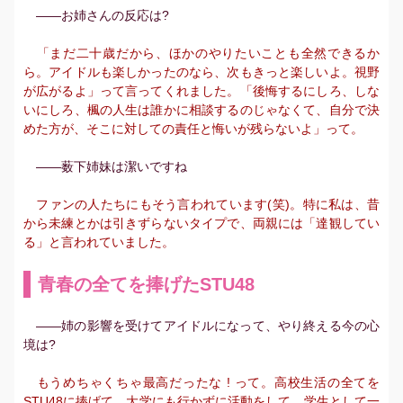
――お姉さんの反応は?
「まだ二十歳だから、ほかのやりたいことも全然できるか
ら。アイドルも楽しかったのなら、次もきっと楽しいよ。視野
が広がるよ」って言ってくれました。「後悔するにしろ、しな
いにしろ、楓の人生は誰かに相談するのじゃなくて、自分で決
めた方が、そこに対しての責任と悔いが残らないよ」って。
――薮下姉妹は潔いですね
ファンの人たちにもそう言われています(笑)。特に私は、昔
から未練とかは引きずらないタイプで、両親には「達観してい
る」と言われていました。
青春の全てを捧げたSTU48
――姉の影響を受けてアイドルになって、やり終える今の心
境は?
もうめちゃくちゃ最高だったな ! って。高校生活の全てを
STU48に捧げて、大学にも行かずに活動をして。学生として一