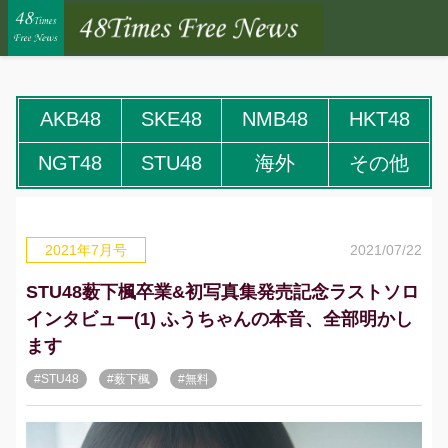
AKB48
SKE48
NMB48
HKT48
NGT48
STU48
海外
その他
2021/07/22
2021年7月号
STU48薮下楓卒業&初写真集発売記念ラストソロ
インタビュー(1) ふうちゃんの本音、全部明かし
ます
#STU48
#薮下楓
#無料