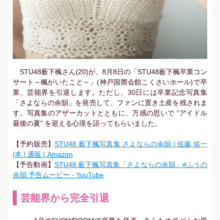
STU48薮下楓さん(20)が、8月8日の「STU48薮下楓卒業コン
サート～楓がいたこと～」(神戸国際会館こくさいホール)で卒
業、芸能界を引退します。ただし、30日には卒業記念写真集
「さよならの余韻」を発売して、ファンに置き土産を残されま
す。写真集のアザーカットとともに、万感の思いで “アイドル
最後の夏” を迎える心境を語ってもらいました。
【予約販売】
STU48 薮下楓写真集 さよならの余韻 | 佐藤 佑一
|本 | 通販 | Amazon
【予告動画】
STU48 薮下楓写真集「さよならの余韻」#ふうの
余韻 予告ムービー - YouTube
芸能界から完全引退