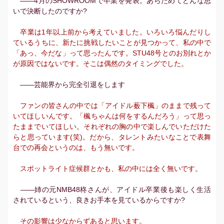
――4月のSHOWROOMで卒業を発表。あらためてどんな思
いで決断したのですか?
卒業は1年以上前から考えていました。いろいろ悩んだりし
ているうちに、新たに挑戦したいことが見つかって、私の中で
「あっ、今だな」って思ったんです。STU48号とのお別れとか
が原因ではないです。そこは偶然のタイミングでした。
――芸能界から完全引退をします
ファンの皆さんの中では「アイドル薮下楓」のままで残って
いてほしいんです。「楓ちゃんは何をするんだろう」って思っ
たままでいてほしい。それぞれの胸の中で楽しんでいただけた
らと思っています(笑)。だから、タレントみたいなことで表舞
台での再会というのは、もう無いです。
スポットライト症候群とかも、私の中には全く無いです。
――姉の元NMB48柊さんが、アイドル卒業後も楽しく生活
されているという、良きお手本を見ているからですか?
その影響は少なからずあると思います。