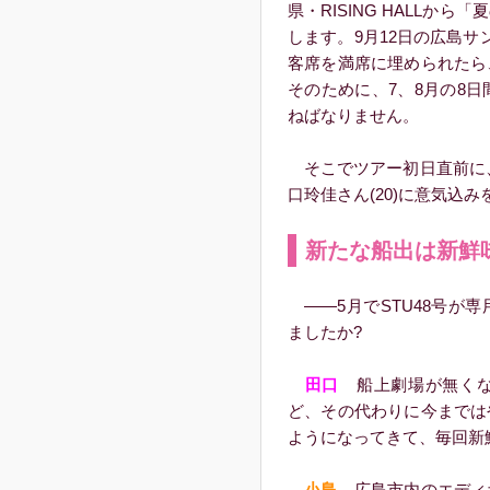
県・RISING HALLか
します。9月12日の広島
客席を満席に埋められたら
そのために、7、8月の8
ねばなりません。
そこでツアー初日直前に、
口玲佳さん(20)に意気込
新たな船出は新鮮
――5月でSTU48号が
ましたか?
田口
船上劇場が無くな
ど、その代わりに今までは
ようになってきて、毎回新
小島
広島市内のエディ