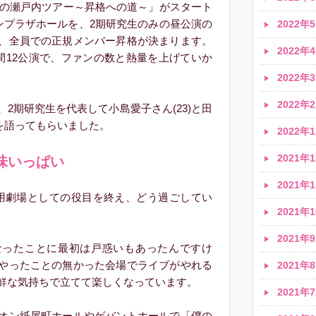
ら「夏の瀬戸内ツアー～昇格への道～」がスタート
サンプラザホールを、2期研究生のみの昼公演の
2022年5
、全員での正規メンバー昇格が決まります。
2022年4
日間12公演で、ファンの数と熱量を上げていか
2022年3
2022年2
2期研究生を代表して小島愛子さん(23)と田
みを語ってもらいました。
2022年1
2021年1
味いっぱい
2021年1
専用劇場としての役目を終え、どう過ごしてい
2021年1
2021年9
ったことに最初は戸惑いもあったんですけ
やったことの無かった会場でライブがやれる
2021年8
鮮な気持ちで立てて楽しくなっています。
2021年7
オン紙屋町ホールやゲバントホールで「僕の