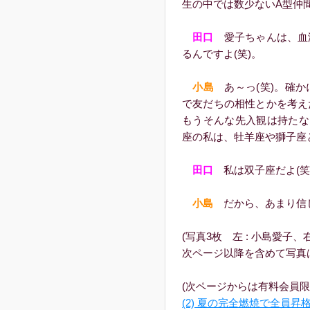
生の中では数少ないA型仲
田口
愛子ちゃんは、血
るんですよ(笑)。
小島
あ～っ(笑)。確か
で友だちの相性とかを考え
もうそんな先入観は持たな
座の私は、牡羊座や獅子座
田口
私は双子座だよ(笑
小島
だから、あまり信じ
(写真3枚 左 : 小島愛子、右
次ページ以降を含めて写真は
(次ページからは有料会員限
(2) 夏の完全燃焼で全員昇