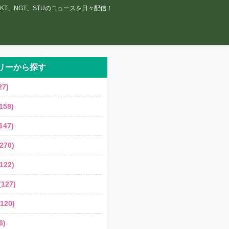
T、NGT、STUのニュースを日々配信！
リーから探す
7)
158)
147)
270)
122)
127)
120)
6)