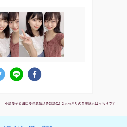
よ！ 小島愛子＆田口玲佳意気込み対談(1) ２人っきりの自主練もばっちりです！