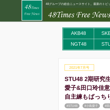
48グループの総合ニュースサイト。最新のトピッ
AKB48
SK
NGT48
ST
2021年7月号
STU48 2期研
愛子&田口玲佳意
自主練もばっち
#STU48
#小島愛子
#