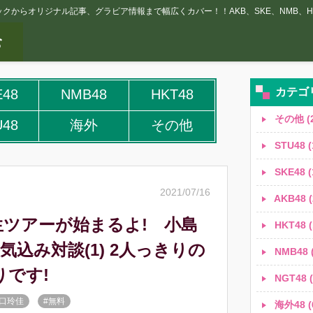
クからオリジナル記事、グラビア情報まで幅広くカバー！！AKB、SKE、NMB、HK
カテゴ
E48
NMB48
HKT48
その他 (2
U48
海外
その他
STU48 (
SKE48 (
2021/07/16
AKB48 (
究生ツアーが始まるよ! 小島
HKT48 (
気込み対談(1) 2人っきりの
NMB48 (
りです!
NGT48 (
田口玲佳
#無料
海外48 (