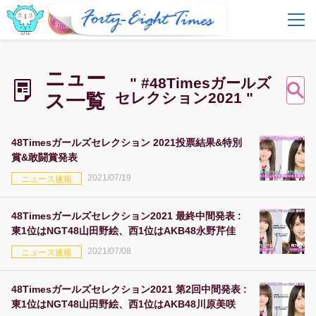
FAQ
費用とサービス
ニュー
" #48Timesガールズ
セレクション2021 "
ス一覧
会員登録
ログイン
48Timesガールズセレクション 2021投票結果&特別
賞&敢闘賞発表
2021/07/19
ニュース速報
48Timesガールズセレクション2021 最終中間発表 :
東1位はNGT48山田野絵、西1位はAKB48永野芹佳
2021/07/08
ニュース速報
48Timesガールズセレクション2021 第2回中間発表 :
東1位はNGT48山田野絵、西1位はAKB48川原美咲