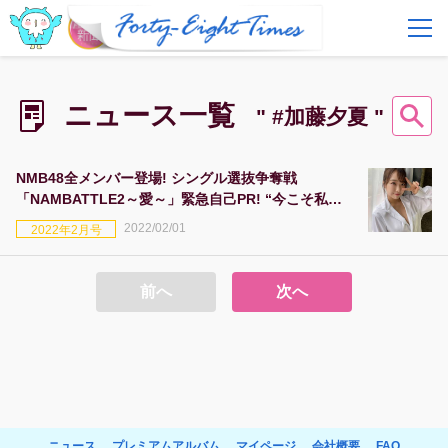
FAQ
費用とサービス
ニュース一覧
" #加藤夕夏 "
会員登録
ログイン
NMB48全メンバー登場! シングル選抜争奪戦
「NAMBATTLE2～愛～」緊急自己PR! “今こそ私を
応援して!” 加藤夕夏編Part.1
2022/02/01
2022年2月号
前へ
次へ
ニュース
プレミアムアルバム
マイページ
会社概要
FAQ