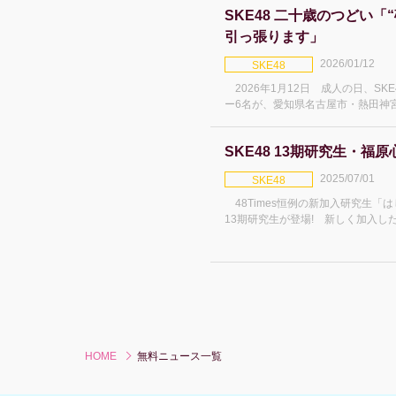
SKE48 二十歳のつどい「
引っ張ります」
2026/01/12
SKE48
2026年1月12日 成人の日、SK
ー6名が、愛知県名古屋市・熱田神宮
い」に参加いたしました。 今年参加した新成人は、8期生～13期
生のメンバー6名。昨夜からの雪が
SKE48 13期研究生・福
2025/07/01
SKE48
48Times恒例の新加入研究生「は
13期研究生が登場! 新しく加入し
答を3カ月連続で紹介中。7月1日
心春(19)。プライベート感あふれ
HOME
無料ニュース一覧