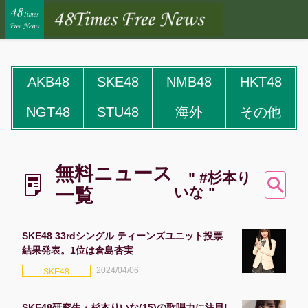
AKB48
SKE48
NMB48
HKT48
NGT48
STU48
海外
その他
無料ニュース
" #杉本り
いな "
一覧
SKE48 33rdシングル ティーンズユニット投票
結果発表。1位は倉島杏実
2024/04/06
SKE48
SKE48研究生・杉本りいな(15)の歌唱力に注目!