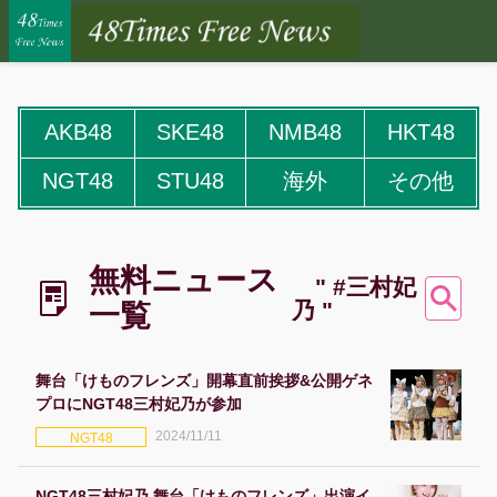
AKB48
SKE48
NMB48
HKT48
NGT48
STU48
海外
その他
無料ニュース
" #三村妃
乃 "
一覧
舞台「けものフレンズ」開幕直前挨拶&公開ゲネ
プロにNGT48三村妃乃が参加
2024/11/11
NGT48
NGT48三村妃乃 舞台「けものフレンズ」出演イ