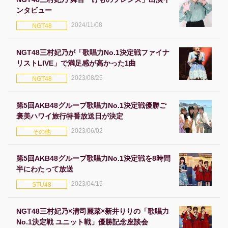
ンタビュー
2024/11/08
NGT48
NGT48三村妃乃が「歌唱力No.1決定戦ファイナ
リストLIVE」で満足感が高かった1曲
2023/08/25
NGT48
第5回AKB48グループ歌唱力No.1決定戦優勝ご
褒美ハワイ旅行特番放送日が決定
2023/06/02
その他
第5回AKB48グループ歌唱力No.1決定戦を8時間
半にわたって放送
2023/04/15
STU48
NGT48三村妃乃×清司麗菜×新井りりの「歌唱力
No.1決定戦 ユニット戦」優勝記念座談会